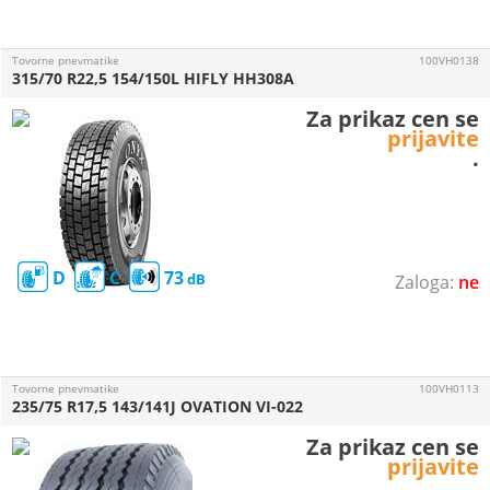
Tovorne pnevmatike
100VH0138
315/70 R22,5 154/150L HIFLY HH308A
Za prikaz cen se
prijavite
.
D
C
73
ne
Tovorne pnevmatike
100VH0113
235/75 R17,5 143/141J OVATION VI-022
Za prikaz cen se
prijavite
.