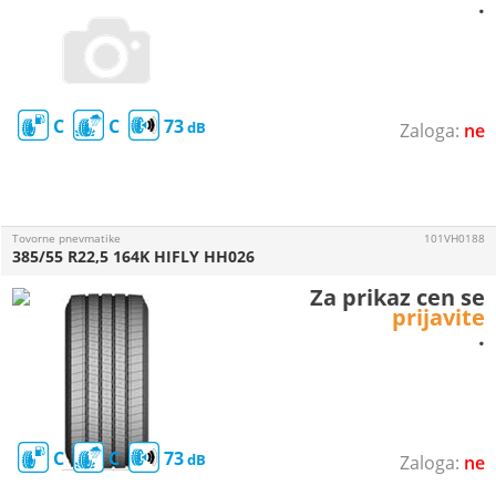
.
C
C
73
ne
Tovorne pnevmatike
101VH0188
385/55 R22,5 164K HIFLY HH026
Za prikaz cen se
prijavite
.
C
C
73
ne