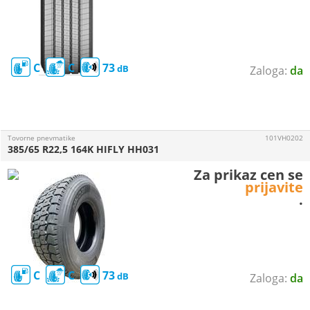
C
C
73
da
Tovorne pnevmatike
101VH0202
385/65 R22,5 164K HIFLY HH031
Za prikaz cen se
prijavite
.
C
C
73
da