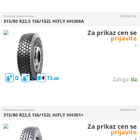
Tovorne pnevmatike
100VH0150
315/80 R22,5 156/152L HIFLY HH308A
Za prikaz cen se
prijavite
.
D
C
73
da
Tovorne pnevmatike
100VH0147
315/80 R22,5 156/152L HIFLY HH301+
Za prikaz cen se
prijavite
.