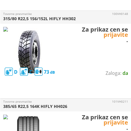
Tovorne pnevmatike
100VH0148
315/80 R22,5 156/152L HIFLY HH302
Za prikaz cen se
prijavite
.
D
C
73
da
Tovorne pnevmatike
101VH0211
385/65 R22,5 164K HIFLY HH026
Za prikaz cen se
prijavite
.