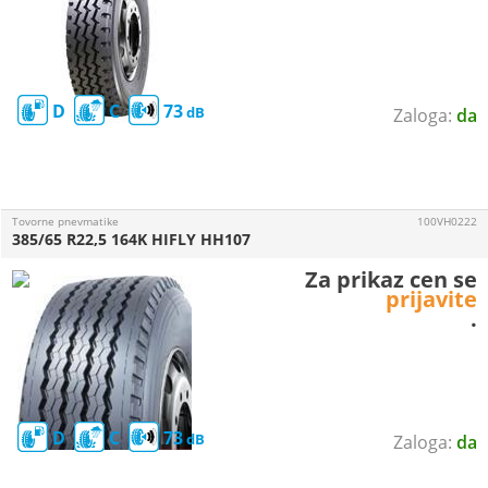
D
C
73
da
Tovorne pnevmatike
100VH0222
385/65 R22,5 164K HIFLY HH107
Za prikaz cen se
prijavite
.
D
C
73
da