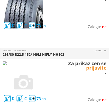
D
C
73
ne
Tovorne pnevmatike
100VH0126
295/80 R22,5 152/149M HIFLY HH102
Za prikaz cen se
prijavite
.
D
C
73
ne