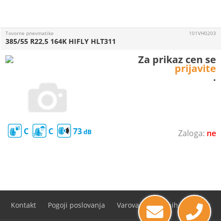
Tovorne pnevmatike
101VH0203
385/55 R22,5 164K HIFLY HLT311
Za prikaz cen se
prijavite
.
C
C
73
ne
Kontakt
Pogoji poslovanja
Varovanje osebnih podatkov