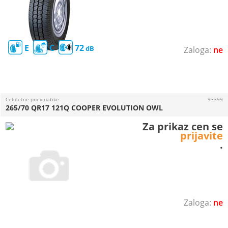
E
C
72
ne
Celoletne pnevmatike
93399
265/70 QR17 121Q COOPER EVOLUTION OWL
Za prikaz cen se
prijavite
.
ne