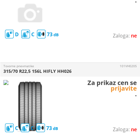
.
D
C
73
ne
Tovorne pnevmatike
101VH0205
315/70 R22,5 156L HIFLY HH026
Za prikaz cen se
prijavite
.
C
C
73
ne