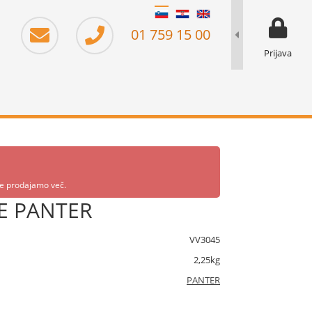
moj prika
prikaz za 
01 759 15 00
Prijava
 ne prodajamo več.
FE PANTER
VV3045
2,25kg
PANTER