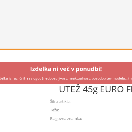
Izdelka ni več v ponudbi!
delka iz različnih razlogov (nedobavljivost, neaktualnost, posodobitev modela...)
UTEŽ 45g EURO 
Šifra artikla:
Teža:
Blagovna znamka: