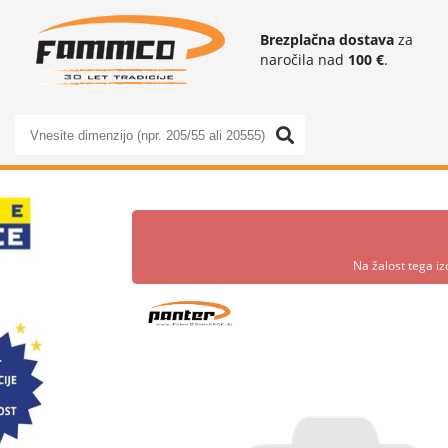
Brezplačna dostava
za
naročila nad
100 €
.
Na žalost tega iz