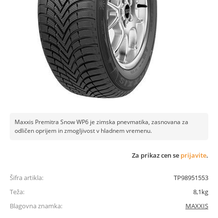
Maxxis Premitra Snow WP6 je zimska pnevmatika, zasnovana za
odličen oprijem in zmogljivost v hladnem vremenu.
Za prikaz cen se
prijavite
.
Šifra artikla:
TP98951553
Teža:
8,1kg
Blagovna znamka:
MAXXIS