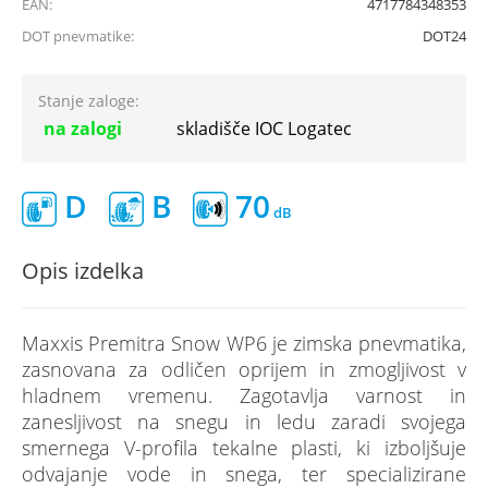
EAN:
4717784348353
DOT pnevmatike:
DOT24
Stanje zaloge:
na zalogi
skladišče IOC Logatec
D
B
70
Opis izdelka
Maxxis Premitra Snow WP6 je zimska pnevmatika,
zasnovana za odličen oprijem in zmogljivost v
hladnem vremenu. Zagotavlja varnost in
zanesljivost na snegu in ledu zaradi svojega
smernega V-profila tekalne plasti, ki izboljšuje
odvajanje vode in snega, ter specializirane