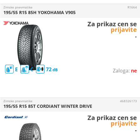
Zimske pnevmatike
R1664
195/55 R15 85H YOKOHAMA V905
Za prikaz cen se
prijavite
.
E
C
72
ne
Zimske pnevmatike
468326173
195/55 R15 85T CORDIANT WINTER DRIVE
Za prikaz cen se
prijavite
.