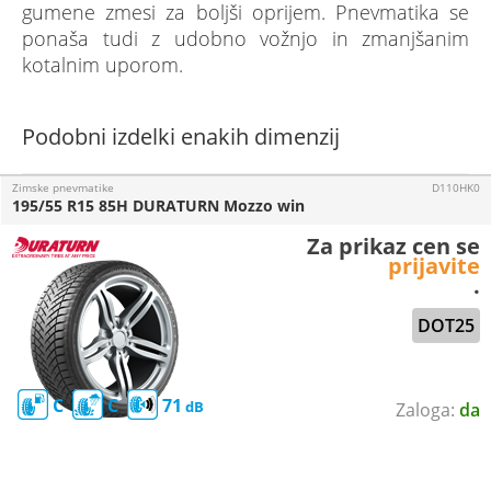
gumene zmesi za boljši oprijem. Pnevmatika se
ponaša tudi z udobno vožnjo in zmanjšanim
kotalnim uporom.
Podobni izdelki enakih dimenzij
Zimske pnevmatike
D110HK0
195/55 R15 85H DURATURN Mozzo win
Za prikaz cen se
prijavite
.
DOT25
C
C
71
da