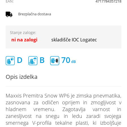
EAN:
4717784357218
Brezplačna dostava
Stanje zaloge:
ni na zalogi
skladišče IOC Logatec
D
B
70
Opis izdelka
Maxxis Premitra Snow WP6 je zimska pnevmatika,
zasnovana za odličen oprijem in zmogljivost v
hladnem vremenu. Zagotavlja varnost in
zanesljivost na snegu in ledu zaradi svojega
smernega V-profila tekalne plasti, ki izboljšuje