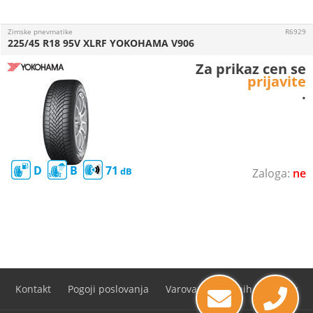
Zimske pnevmatike
R6929
225/45 R18 95V XLRF YOKOHAMA V906
Za prikaz cen se
prijavite
.
D
B
71
ne
Kontakt
Pogoji poslovanja
Varovanje osebnih podatkov