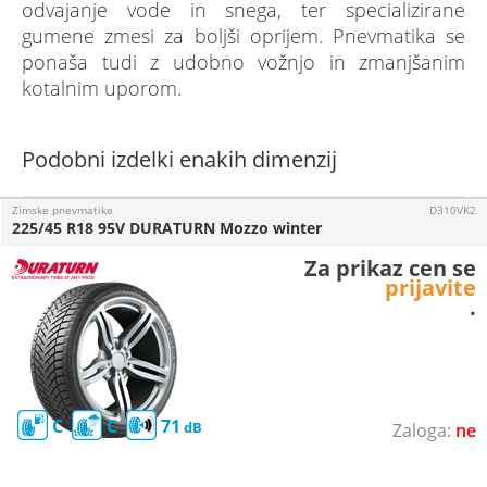
odvajanje vode in snega, ter specializirane
gumene zmesi za boljši oprijem. Pnevmatika se
ponaša tudi z udobno vožnjo in zmanjšanim
kotalnim uporom.
Podobni izdelki enakih dimenzij
Zimske pnevmatike
D310VK2
225/45 R18 95V DURATURN Mozzo winter
Za prikaz cen se
prijavite
.
C
C
71
ne