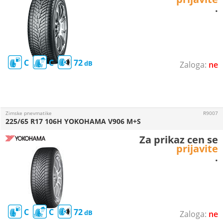
.
C
C
72
ne
Zimske pnevmatike
R9007
225/65 R17 106H YOKOHAMA V906 M+S
Za prikaz cen se
prijavite
.
C
C
72
ne