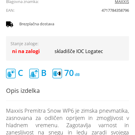
Blagovna znamka:
MAXXIS
EAN:
4717784358796
Brezplačna dostava
Stanje zaloge:
ni na zalogi
skladišče IOC Logatec
C
B
70
Opis izdelka
Maxxis Premitra Snow WP6 je zimska pnevmatika,
zasnovana za odličen oprijem in zmogljivost v
hladnem vremenu. Zagotavlja varnost in
zanesljivost na snegu in ledu zaradi svojega