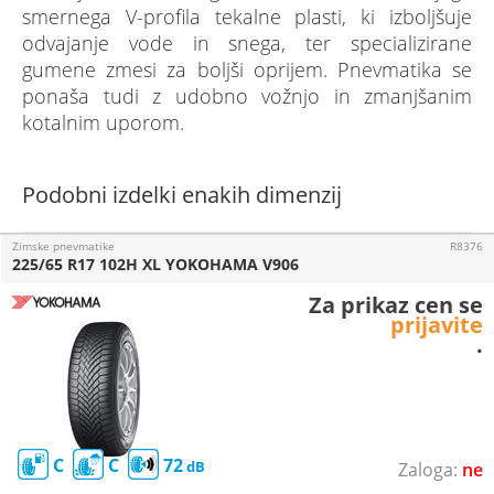
smernega V-profila tekalne plasti, ki izboljšuje
odvajanje vode in snega, ter specializirane
gumene zmesi za boljši oprijem. Pnevmatika se
ponaša tudi z udobno vožnjo in zmanjšanim
kotalnim uporom.
Podobni izdelki enakih dimenzij
Zimske pnevmatike
R8376
225/65 R17 102H XL YOKOHAMA V906
Za prikaz cen se
prijavite
.
C
C
72
ne