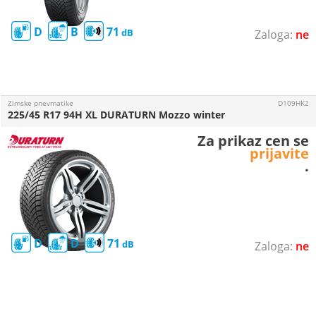
D
B
71
ne
Zimske pnevmatike
D109HK2
225/45 R17 94H XL DURATURN Mozzo winter
Za prikaz cen se
prijavite
.
D
D
71
ne