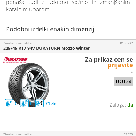
ponaša tudi z udobno vožnjo in zmanjšanim
kotalnim uporom.
Podobni izdelki enakih dimenzij
Zimske pnevmatike
D109VK2
225/45 R17 94V DURATURN Mozzo winter
Za prikaz cen se
prijavite
.
DOT24
C
C
71
da
Zimske pnevmatike
R1633