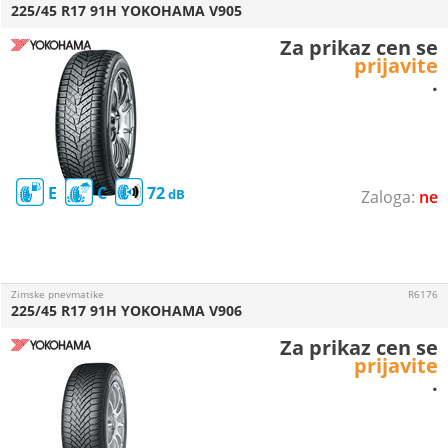
225/45 R17 91H YOKOHAMA V905
Za prikaz cen se
prijavite
.
E
C
72
ne
Zimske pnevmatike
R6176
225/45 R17 91H YOKOHAMA V906
Za prikaz cen se
prijavite
.