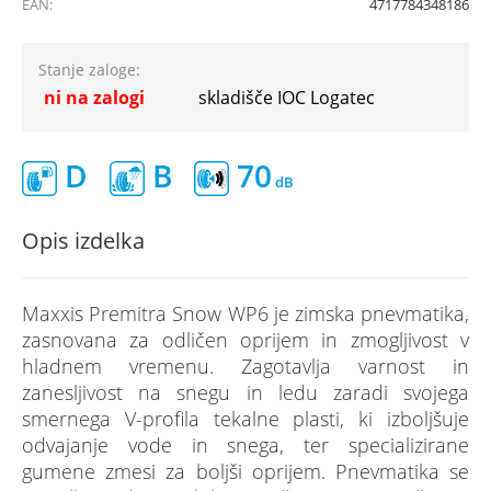
EAN:
4717784348186
Stanje zaloge:
ni na zalogi
skladišče IOC Logatec
D
B
70
Opis izdelka
Maxxis Premitra Snow WP6 je zimska pnevmatika,
zasnovana za odličen oprijem in zmogljivost v
hladnem vremenu. Zagotavlja varnost in
zanesljivost na snegu in ledu zaradi svojega
smernega V-profila tekalne plasti, ki izboljšuje
odvajanje vode in snega, ter specializirane
gumene zmesi za boljši oprijem. Pnevmatika se