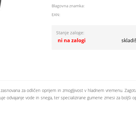
Blagovna znamka:
EAN:
Stanje zaloge:
ni na zalogi
skladi
snovana za odličen oprijem in zmogljivost v hladnem vremenu. Zagotavl
ljšuje odvajanje vode in snega, ter specializirane gumene zmesi za boljši