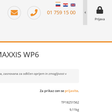
moj prika
prikaz za 
01 759 15 00
Prijava
MAXXIS WP6
 zasnovana za odličen oprijem in zmogljivost v
Za prikaz cen se
prijavite
.
TP18251562
9,11kg