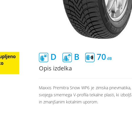
D
B
70
Opis izdelka
Maxxis Premitra Snow WP6 je zimska pnevmatika, za
svojega smernega V-profila tekalne plasti, ki izbo
in zmanjšanim kotalnim uporom.