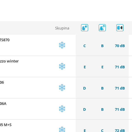
Skupina
TS870
C
B
70 dB
zzo winter
E
E
71 dB
06
D
B
71 dB
906A
D
B
71 dB
05 M+S
E
C
72 dB