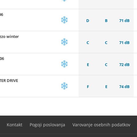
06
D
B
71 dB
zo winter
C
C
71 dB
06
E
C
72 dB
TER DRIVE
F
E
74 dB
Kontakt
Pogoji poslovanja
Varovanje osebnih podatkov