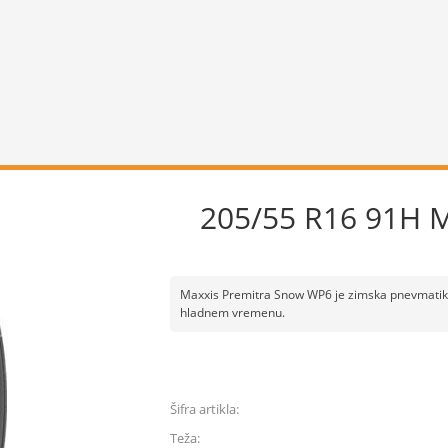
205/55 R16 91H 
Maxxis Premitra Snow WP6 je zimska pnevmatika,
hladnem vremenu.
Šifra artikla:
Teža: