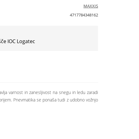
MAXXIS
4717784348162
šče IOC Logatec
ja varnost in zanesljivost na snegu in ledu zaradi
 oprijem. Pnevmatika se ponaša tudi z udobno vožnjo