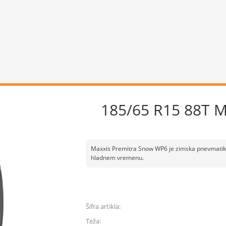
185/65 R15 88T 
Maxxis Premitra Snow WP6 je zimska pnevmatika,
hladnem vremenu.
Šifra artikla:
Teža: