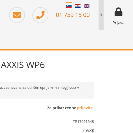
moj prika
prikaz za 
01 759 15 00
Prijava
MAXXIS WP6
 zasnovana za odličen oprijem in zmogljivost v
Za prikaz cen se
prijavite
.
TP17951548
7,92kg