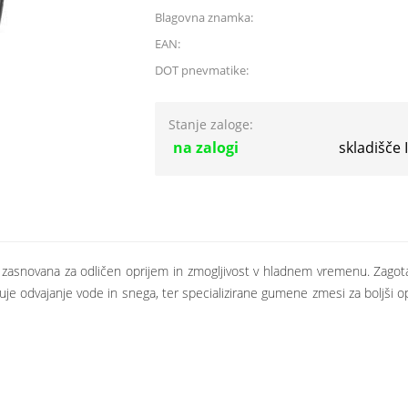
Blagovna znamka:
EAN:
DOT pnevmatike:
Stanje zaloge:
na zalogi
skladišče
snovana za odličen oprijem in zmogljivost v hladnem vremenu. Zagotavl
ljšuje odvajanje vode in snega, ter specializirane gumene zmesi za boljši