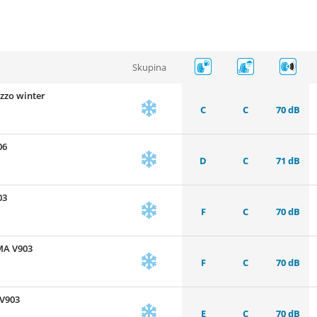
Skupina
zzo winter
C
C
70 dB
06
D
C
71 dB
03
F
C
70 dB
MA V903
F
C
70 dB
V903
E
C
70 dB