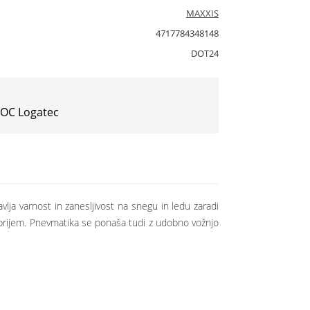
MAXXIS
4717784348148
DOT24
 IOC Logatec
ja varnost in zanesljivost na snegu in ledu zaradi
 oprijem. Pnevmatika se ponaša tudi z udobno vožnjo