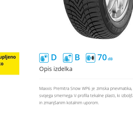
D
B
70
Opis izdelka
Maxxis Premitra Snow WP6 je zimska pnevmatika, za
svojega smernega V-profila tekalne plasti, ki izbo
in zmanjšanim kotalnim uporom.