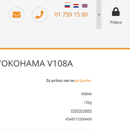
moj prika
prikaz za 
01 759 15 00
Prijava
 YOKOHAMA V108A
Za prikaz cen se
prijavite
.
R8846
12kg
YOKOHAMA
4548515300469