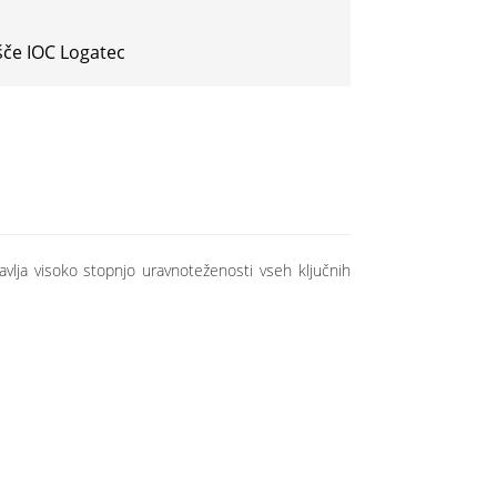
šče IOC Logatec
avlja visoko stopnjo uravnoteženosti vseh ključnih