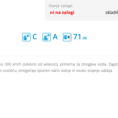
Stanje zaloge:
ni na zalogi
skladi
C
A
71
o 300 km/h (odvisno od velikosti), primerna za zmogljiva vozila. Zagot
em cestišču, omogočajo športen način vožnje in visoko stopnjo udobja.