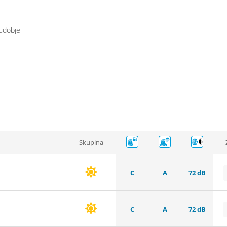
udobje
Skupina
C
A
72 dB
C
A
72 dB