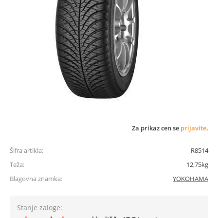
Za prikaz cen se
prijavite
.
Šifra artikla:
R8514
Teža:
12,75kg
Blagovna znamka:
YOKOHAMA
Stanje zaloge: