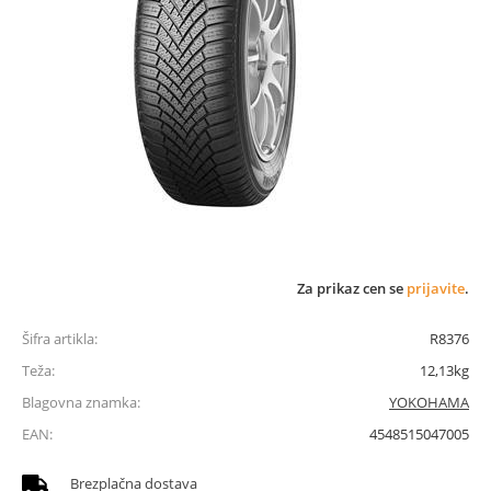
Za prikaz cen se
prijavite
.
Šifra artikla:
R8376
Teža:
12,13kg
Blagovna znamka:
YOKOHAMA
EAN:
4548515047005
Brezplačna dostava