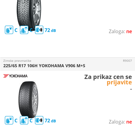
C
C
72
ne
Zimske pnevmatike
R9007
225/65 R17 106H YOKOHAMA V906 M+S
Za prikaz cen se
prijavite
.
C
C
72
ne