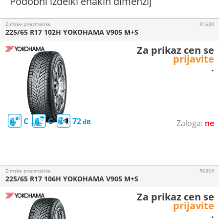
Podobni izdelki enakih dimenzij
Zimske pnevmatike
R1630
225/65 R17 102H YOKOHAMA V905 M+S
Za prikaz cen se
prijavite
.
C
C
72
ne
Zimske pnevmatike
R6369
225/65 R17 106H YOKOHAMA V905 M+S
Za prikaz cen se
prijavite
.