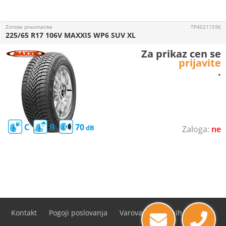
Zimske pnevmatike
TP40211596
225/65 R17 106V MAXXIS WP6 SUV XL
Za prikaz cen se
prijavite
.
C
B
70
ne
Kontakt
Pogoji poslovanja
Varovanje osebnih podatkov