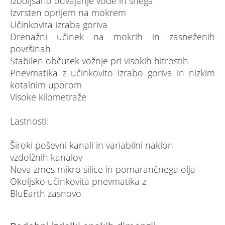
Izboljšano odvajanje vode in snega
Izvrsten oprijem na mokrem
Učinkovita izraba goriva
Drenažni učinek na mokrih in zasneženih
površinah
Stabilen občutek vožnje pri visokih hitrostih
Pnevmatika z učinkovito izrabo goriva in nizkim
kotalnim uporom
Visoke kilometraže
Lastnosti:
Široki poševni kanali in variabilni naklon
vzdolžnih kanalov
Nova zmes mikro silice in pomarančnega olja
Okoljsko učinkovita pnevmatika z
BluEarth zasnovo