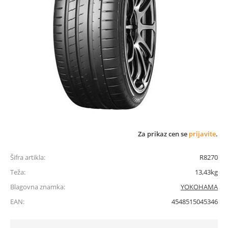
Za prikaz cen se
prijavite
.
Šifra artikla:
R8270
Teža:
13,43kg
Blagovna znamka:
YOKOHAMA
EAN:
4548515045346