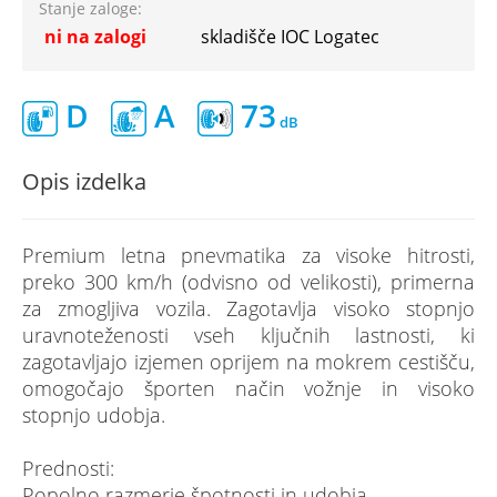
Stanje zaloge:
ni na zalogi
skladišče IOC Logatec
D
A
73
Opis izdelka
Premium letna pnevmatika za visoke hitrosti,
preko 300 km/h (odvisno od velikosti), primerna
za zmogljiva vozila. Zagotavlja visoko stopnjo
uravnoteženosti vseh ključnih lastnosti, ki
zagotavljajo izjemen oprijem na mokrem cestišču,
omogočajo športen način vožnje in visoko
stopnjo udobja.
Prednosti:
Popolno razmerje špotnosti in udobja