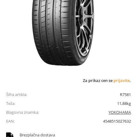
Za prikaz cen se
prijavite
.
Šifra artikla:
R7581
Teža:
11,88kg
Blagovna znamka:
YOKOHAMA
EAN:
4548515027632
Brezplačna dostava