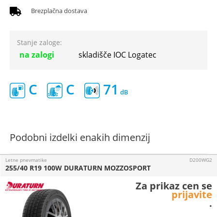
Brezplačna dostava
Stanje zaloge:
na zalogi
skladišče IOC Logatec
C
C
71
Podobni izdelki enakih dimenzij
Letne pnevmatike
D200WG2
255/40 R19 100W DURATURN MOZZOSPORT
Za prikaz cen se
prijavite
.