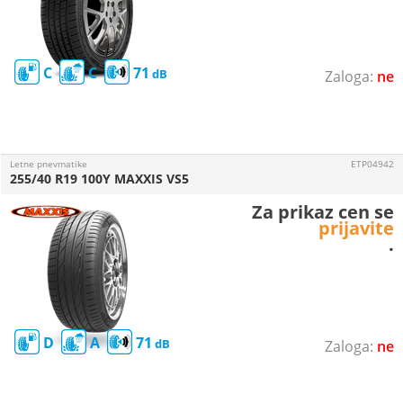
C
C
71
ne
Letne pnevmatike
ETP04942
255/40 R19 100Y MAXXIS VS5
Za prikaz cen se
prijavite
.
D
A
71
ne