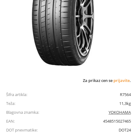
Za prikaz cen se
prijavite
.
Šifra artikla:
R7564
Teža:
11,3kg
Blagovna znamka:
YOKOHAMA
EAN:
4548515027465
DOT pnevmatike:
DOT24