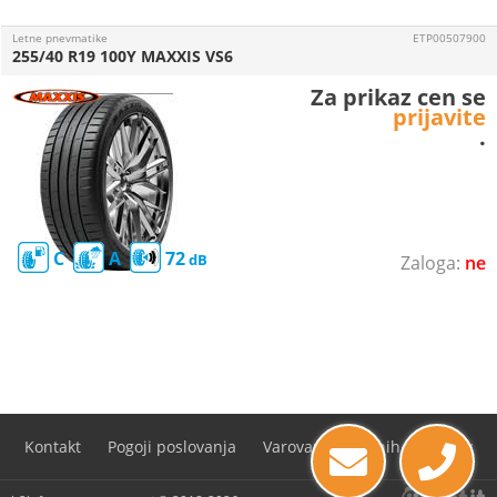
Letne pnevmatike
ETP00507900
255/40 R19 100Y MAXXIS VS6
Za prikaz cen se
prijavite
.
C
A
72
ne
Kontakt
Pogoji poslovanja
Varovanje osebnih podatkov