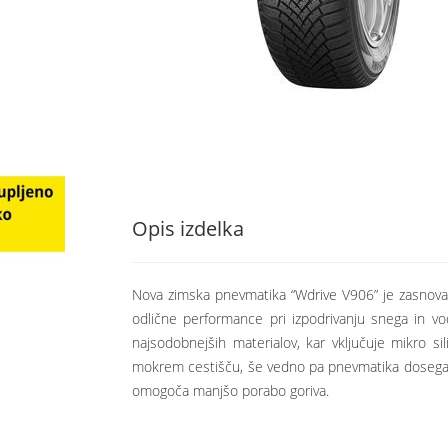
Opis izdelka
Nova zimska pnevmatika “Wdrive V906” je zasnovan
odlične performance pri izpodrivanju snega in v
najsodobnejših materialov, kar vključuje mikro 
mokrem cestišču, še vedno pa pnevmatika dosega i
omogoča manjšo porabo goriva.