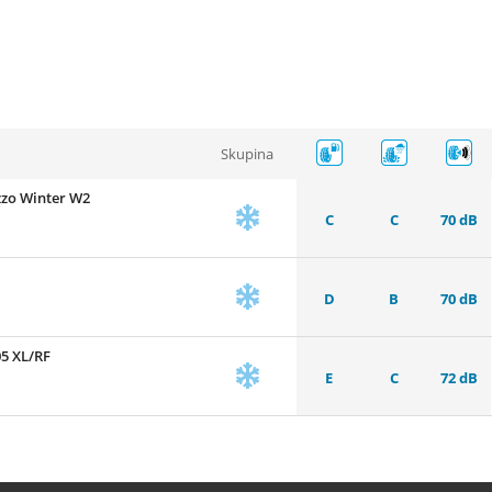
Skupina
zo Winter W2
C
C
70 dB
D
B
70 dB
5 XL/RF
E
C
72 dB