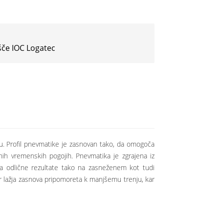
šče IOC Logatec
u. Profil pnevmatike je zasnovan tako, da omogoča
ih vremenskih pogojih. Pnevmatika je zgrajena iz
ga odlične rezultate tako na zasneženem kot tudi
 lažja zasnova pripomoreta k manjšemu trenju, kar