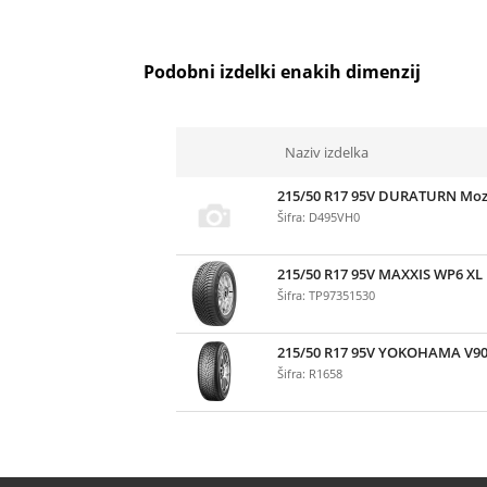
Podobni izdelki enakih dimenzij
Naziv izdelka
215/50 R17 95V DURATURN Moz
Šifra: D495VH0
215/50 R17 95V MAXXIS WP6 XL
Šifra: TP97351530
215/50 R17 95V YOKOHAMA V90
Šifra: R1658