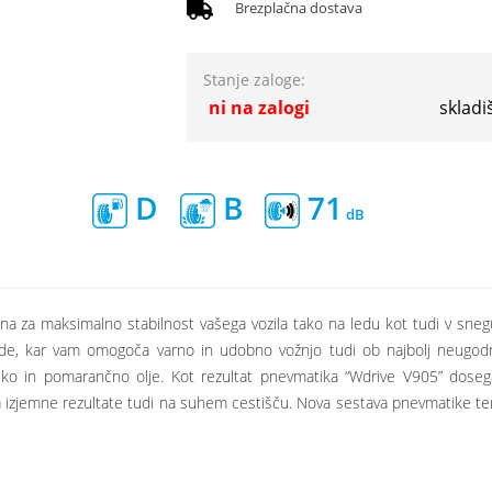
Brezplačna dostava
Stanje zaloge:
ni na zalogi
skladi
D
B
71
a za maksimalno stabilnost vašega vozila tako na ledu kot tudi v sneg
ode, kar vam omogoča varno in udobno vožnjo tudi ob najbolj neugodn
siliko in pomarančno olje. Kot rezultat pnevmatika “Wdrive V905” dose
zjemne rezultate tudi na suhem cestišču. Nova sestava pnevmatike ter