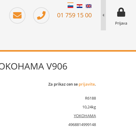
moj prika
prikaz za 
01 759 15 00
Prijava
 YOKOHAMA V906
Za prikaz cen se
prijavite
.
R6188
10,24kg
YOKOHAMA
4968814999148