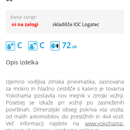
Stanje zaloge:
ni na zalogi
skladišče IOC Logatec
C
C
72
Opis izdelka
Izjemno vodljiva zimska pnevmatika, zasnovana
za mokro in hladno cestišče s katero je tovarna
Yokohama postavila nov mejnik v zimski vožnji.
Posebej se izkaže pri vožnji po zasneženih
površinah. Dimenzijski obseg pokriva vsa vozila,
od malih avtomobilov, do prestižnih in 4x4 vozil.
Več informacij najdete na
www.yokohama-