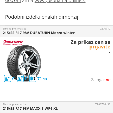
slo.com
ali na
www.yokohama-online.si
Podobni izdelki enakih dimenzij
Zimske pnevmatike
D276VK2
215/55 R17 98V DURATURN Mozzo winter
Za prikaz cen se
prijavite
.
C
C
71
ne
Zimske pnevmatike
TP86766433
215/55 R17 98V MAXXIS WP6 XL