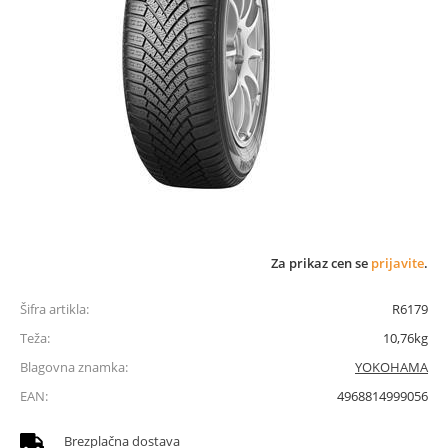
Za prikaz cen se
prijavite
.
Šifra artikla:
R6179
Teža:
10,76kg
Blagovna znamka:
YOKOHAMA
EAN:
4968814999056
Brezplačna dostava