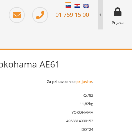
moj prika
prikaz za 
01 759 15 00
Prijava
Yokohama AE61
Za prikaz cen se
prijavite
.
R5783
11,82kg
YOKOHAMA
4968814990152
DOT24