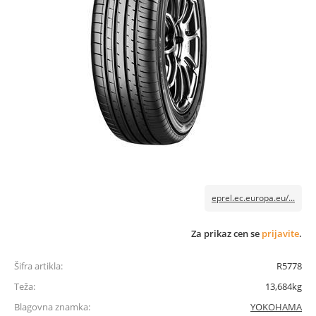
eprel.ec.europa.eu/...
Za prikaz cen se
prijavite
.
Šifra artikla:
R5778
Teža:
13,684kg
Blagovna znamka:
YOKOHAMA