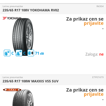
Letne pnevmatike
R4304
235/65 R17 108V YOKOHAMA RV02
Za prikaz cen se
prijavite
.
C
C
71
ne
Letne pnevmatike
ETP07479
235/65 R17 108W MAXXIS VS5 SUV
Za prikaz cen se
prijavite
.