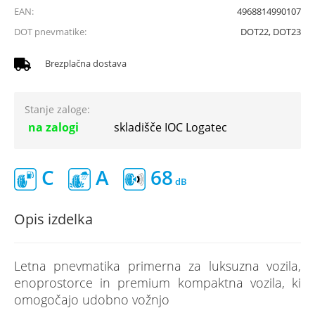
EAN:
4968814990107
DOT pnevmatike:
DOT22, DOT23
Brezplačna dostava
Stanje zaloge:
na zalogi
skladišče IOC Logatec
C
A
68
Opis izdelka
Letna pnevmatika primerna za luksuzna vozila,
enoprostorce in premium kompaktna vozila, ki
omogočajo udobno vožnjo