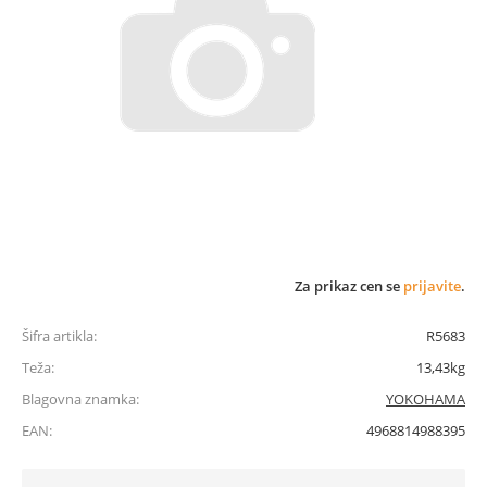
Za prikaz cen se
prijavite
.
Šifra artikla:
R5683
Teža:
13,43kg
Blagovna znamka:
YOKOHAMA
EAN:
4968814988395