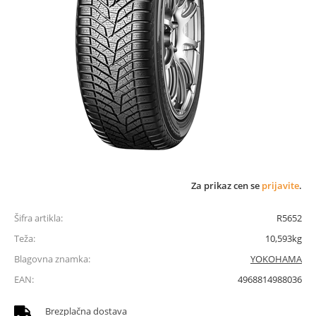
Za prikaz cen se
prijavite
.
Šifra artikla:
R5652
Teža:
10,593kg
Blagovna znamka:
YOKOHAMA
EAN:
4968814988036
Brezplačna dostava