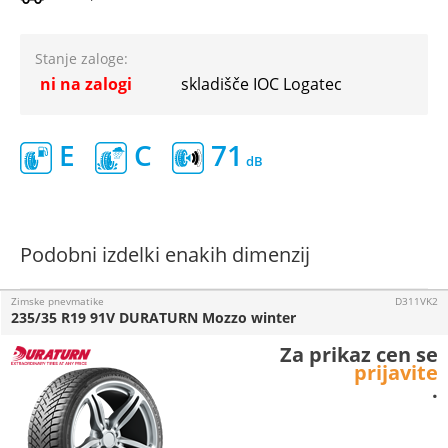
Stanje zaloge:
ni na zalogi
skladišče IOC Logatec
E
C
71
Podobni izdelki enakih dimenzij
Zimske pnevmatike
D311VK2
235/35 R19 91V DURATURN Mozzo winter
Za prikaz cen se
prijavite
.