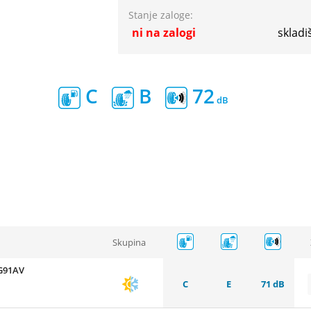
Stanje zaloge:
ni na zalogi
skladi
C
B
72
Skupina
G91AV
C
E
71 dB