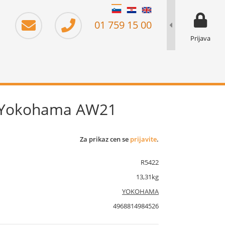
moj prika
prikaz za 
01 759 15 00
Prijava
V Yokohama AW21
Za prikaz cen se
prijavite
.
R5422
13,31kg
YOKOHAMA
4968814984526