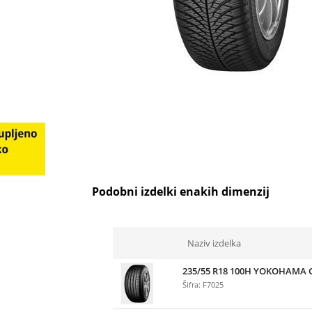
Podobni izdelki enakih dimenzij
Naziv izdelka
235/55 R18 100H YOKOHAMA 
Šifra: F7025