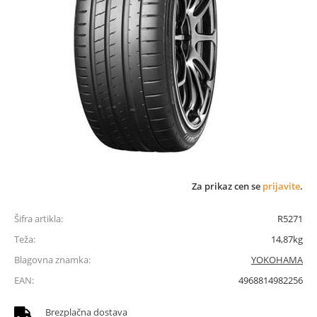
Za prikaz cen se
prijavite
.
Šifra artikla:
R5271
Teža:
14,87kg
Blagovna znamka:
YOKOHAMA
EAN:
4968814982256
Brezplačna dostava