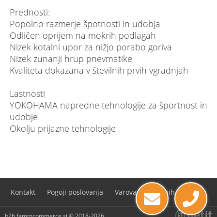
Prednosti:
Popolno razmerje špotnosti in udobja
Odličen oprijem na mokrih podlagah
Nizek kotalni upor za nižjo porabo goriva
Nizek zunanji hrup pnevmatike
Kvaliteta dokazana v številnih prvih vgradnjah
Lastnosti
YOKOHAMA napredne tehnologije za športnost in
udobje
Okolju prijazne tehnologije
Kontakt
Pogoji poslovanja
Varovanje osebnih podatkov
b2b.fammcommerce.si © 2018-2026