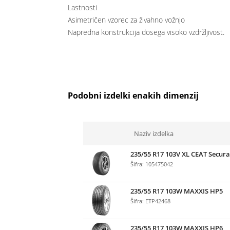
Lastnosti
Asimetričen vzorec za živahno vožnjo
Napredna konstrukcija dosega visoko vzdržljivost.
Podobni izdelki enakih dimenzij
Naziv izdelka
235/55 R17 103V XL CEAT Secur
Šifra: 105475042
235/55 R17 103W MAXXIS HP5
Šifra: ETP42468
235/55 R17 103W MAXXIS HP6