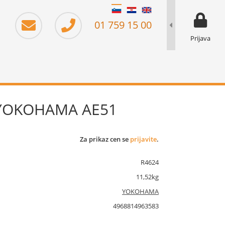
moj prika
prikaz za 
01 759 15 00
Prijava
 YOKOHAMA AE51
Za prikaz cen se
prijavite
.
R4624
11,52kg
YOKOHAMA
4968814963583