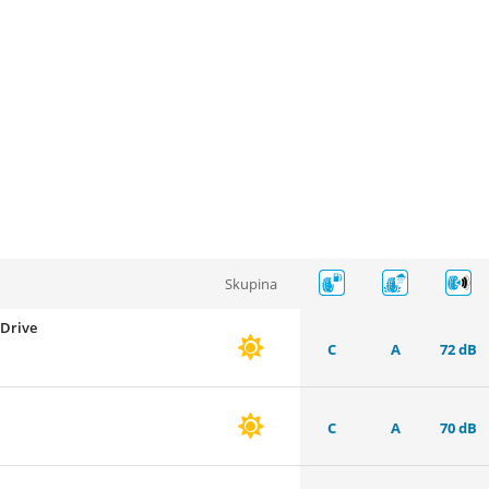
Skupina
aDrive
C
A
72 dB
C
A
70 dB