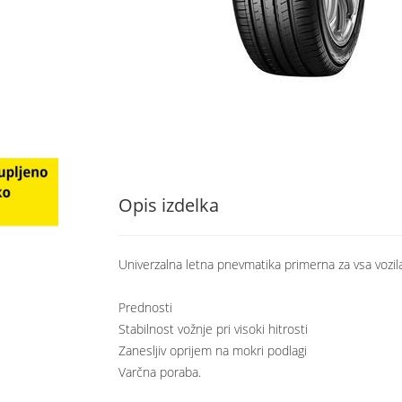
Opis izdelka
Univerzalna letna pnevmatika primerna za vsa vozila
Prednosti
Stabilnost vožnje pri visoki hitrosti
Zanesljiv oprijem na mokri podlagi
Varčna poraba.