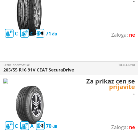
C
C
71
ne
Letne pnevmatike
103647890
205/55 R16 91V CEAT SecuraDrive
Za prikaz cen se
prijavite
.
C
A
70
ne