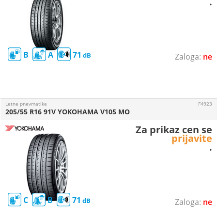
.
B
A
71
ne
Letne pnevmatike
F4923
205/55 R16 91V YOKOHAMA V105 MO
Za prikaz cen se
prijavite
.
C
B
71
ne