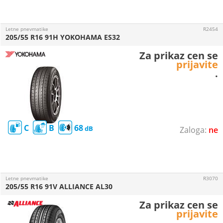
Letne pnevmatike
R2454
205/55 R16 91H YOKOHAMA ES32
Za prikaz cen se
prijavite
.
C
B
68
ne
Letne pnevmatike
R3070
205/55 R16 91V ALLIANCE AL30
Za prikaz cen se
prijavite
.