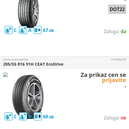
DOT22
C
A
67
da
Letne pnevmatike
105086428
205/55 R16 91H CEAT EcoDrive
Za prikaz cen se
prijavite
.
C
B
69
ne