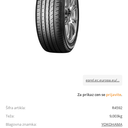
eprel.ec.europa.eu/...
Za prikaz cen se
prijavite
.
Šifra artikla:
R4592
Teža:
9,003kg
Blagovna znamka:
YOKOHAMA