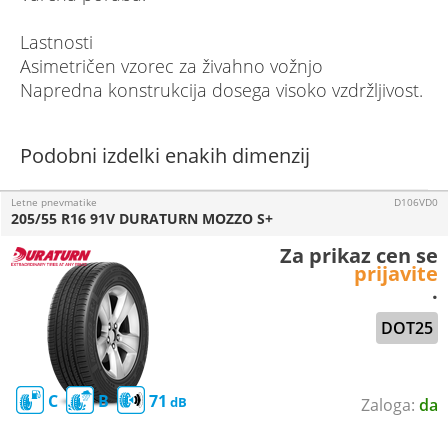
Lastnosti
Asimetričen vzorec za živahno vožnjo
Napredna konstrukcija dosega visoko vzdržljivost.
Podobni izdelki enakih dimenzij
Letne pnevmatike
D106VD0
205/55 R16 91V DURATURN MOZZO S+
Za prikaz cen se
prijavite
.
DOT25
C
B
71
da