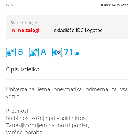
EAN:
4968814963262
Stanje zaloge:
ni na zalogi
skladišče IOC Logatec
B
A
71
Opis izdelka
Univerzalna letna pnevmatika primerna za vsa
vozila.
Prednosti
Stabilnost vožnje pri visoki hitrosti
Zanesljiv oprijem na mokri podlagi
Varčna poraba.