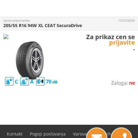
Letne pnevmatike
103293256
205/55 R16 94W XL CEAT SecuraDrive
Za prikaz cen se
prijavite
.
C
A
70
ne
Kontakt
Pogoji poslovanja
Varovanje osebnih podatkov