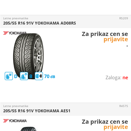
Letne pnevmatike
R5209
205/55 R16 91V YOKOHAMA AD08RS
Za prikaz cen se
prijavite
.
D
B
70
ne
Letne pnevmatike
R4575
205/55 R16 91V YOKOHAMA AE51
Za prikaz cen se
prijavite