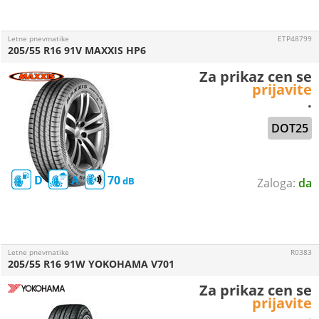
Letne pnevmatike
ETP48799
205/55 R16 91V MAXXIS HP6
Za prikaz cen se
prijavite
.
DOT25
D
A
70
da
Letne pnevmatike
R0383
205/55 R16 91W YOKOHAMA V701
Za prikaz cen se
prijavite
.