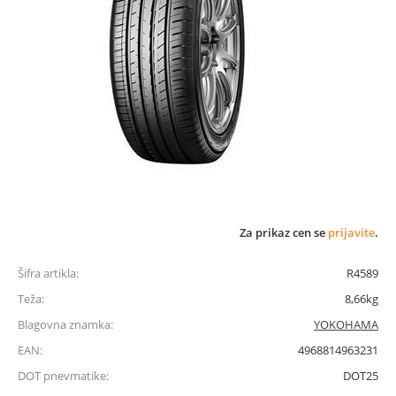
Za prikaz cen se
prijavite
.
Šifra artikla:
R4589
Teža:
8,66kg
Blagovna znamka:
YOKOHAMA
EAN:
4968814963231
DOT pnevmatike:
DOT25