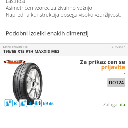
Lastnosti
Asimetričen vzorec za živahno vožnjo
Napredna konstrukcija dosega visoko vzdržljivost.
Podobni izdelki enakih dimenzij
Letne pnevmatike
ETP04417
195/65 R15 91H MAXXIS ME3
Za prikaz cen se
prijavite
.
DOT24
B
B
69
da