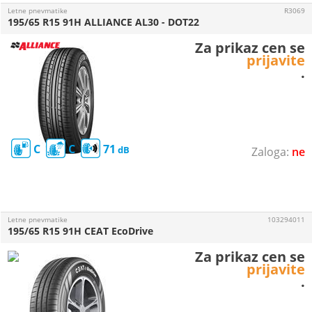
Letne pnevmatike
R3069
195/65 R15 91H ALLIANCE AL30 - DOT22
Za prikaz cen se
prijavite
.
C
C
71
ne
Letne pnevmatike
103294011
195/65 R15 91H CEAT EcoDrive
Za prikaz cen se
prijavite
.