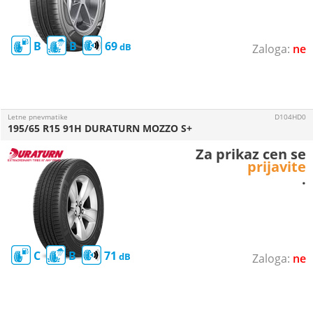
B
B
69
ne
Letne pnevmatike
D104HD0
195/65 R15 91H DURATURN MOZZO S+
Za prikaz cen se
prijavite
.
C
B
71
ne