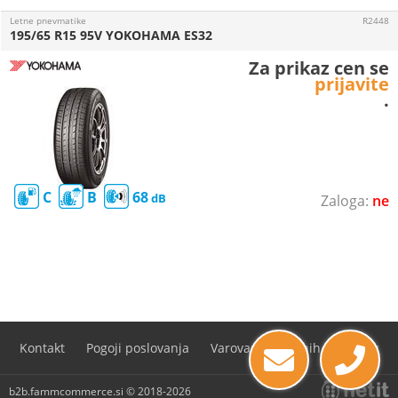
Letne pnevmatike
R2448
195/65 R15 95V YOKOHAMA ES32
Za prikaz cen se
prijavite
.
C
B
68
ne
Kontakt
Pogoji poslovanja
Varovanje osebnih podatkov
b2b.fammcommerce.si © 2018-2026