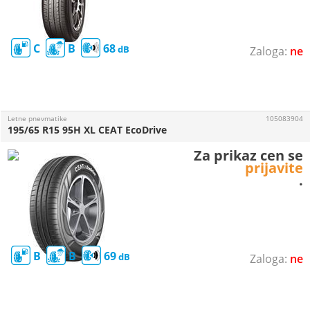
C
B
68
ne
Letne pnevmatike
105083904
195/65 R15 95H XL CEAT EcoDrive
Za prikaz cen se
prijavite
.
B
B
69
ne