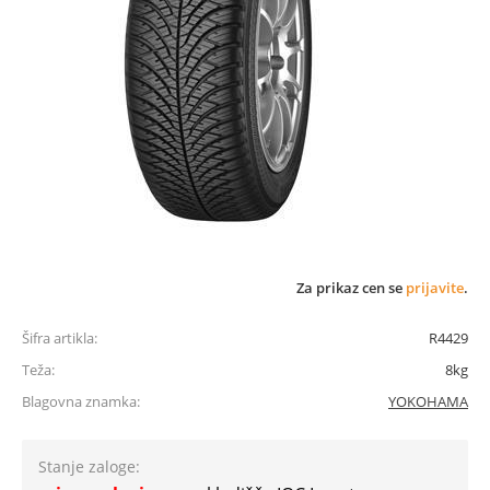
Za prikaz cen se
prijavite
.
Šifra artikla:
R4429
Teža:
8kg
Blagovna znamka:
YOKOHAMA
Stanje zaloge: