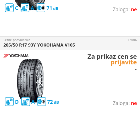
C
A
71
ne
Letne pnevmatike
F7086
205/50 R17 93Y YOKOHAMA V105
Za prikaz cen se
prijavite
.
D
A
72
ne