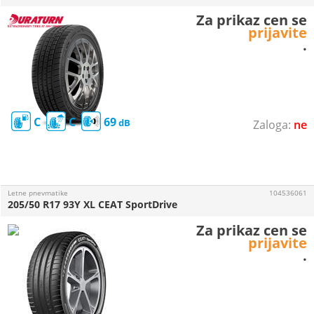
Za prikaz cen se
prijavite
.
C
C
69
ne
Letne pnevmatike
104536061
205/50 R17 93Y XL CEAT SportDrive
Za prikaz cen se
prijavite
.