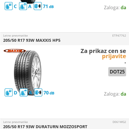
C
A
71
da
Letne pnevmatike
ETP47762
205/50 R17 93W MAXXIS HP5
Za prikaz cen se
prijavite
.
DOT25
D
A
70
da
Letne pnevmatike
D061WG2
205/50 R17 93W DURATURN MOZZOSPORT