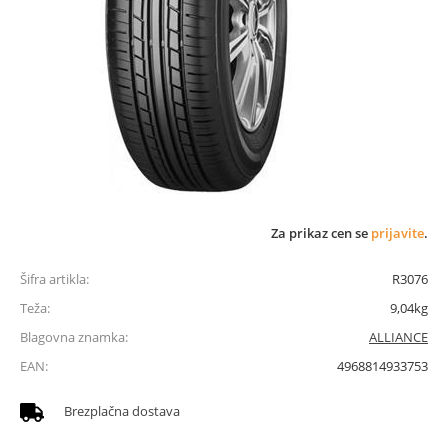
Za prikaz cen se
prijavite
.
Šifra artikla:
R3076
Teža:
9,04kg
Blagovna znamka:
ALLIANCE
EAN:
4968814933753
Brezplačna dostava