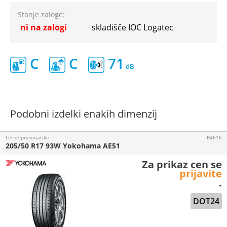
Stanje zaloge:
ni na zalogi
skladišče IOC Logatec
C
C
71
Podobni izdelki enakih dimenzij
Letne pnevmatike
R4616
205/50 R17 93W Yokohama AE51
Za prikaz cen se
prijavite
.
DOT24