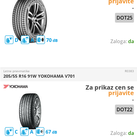
prijavite
.
DOT25
D
A
70
da
Letne pnevmatike
R0383
205/55 R16 91W YOKOHAMA V701
Za prikaz cen se
prijavite
.
DOT22
C
A
67
da