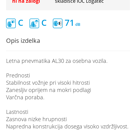
ni na zalogi
skladišče IOC Logatec
C
C
71
Opis izdelka
Letna pnevmatika AL30 za osebna vozila.
Prednosti
Stabilnost vožnje pri visoki hitrosti
Zanesljiv oprijem na mokri podlagi
Varčna poraba.
Lastnosti
Zasnova nizke hrupnosti
Napredna konstrukcija dosega visoko vzdržljivost.