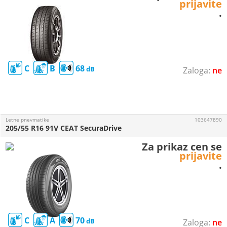
prijavite
.
C
B
68
ne
Letne pnevmatike
103647890
205/55 R16 91V CEAT SecuraDrive
Za prikaz cen se
prijavite
.
C
A
70
ne