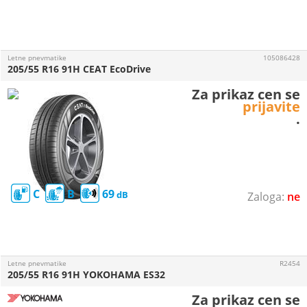
Letne pnevmatike
105086428
205/55 R16 91H CEAT EcoDrive
Za prikaz cen se
prijavite
.
C
B
69
ne
Letne pnevmatike
R2454
205/55 R16 91H YOKOHAMA ES32
Za prikaz cen se