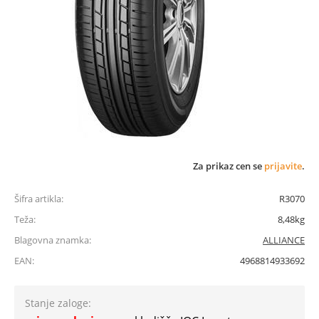
Za prikaz cen se
prijavite
.
Šifra artikla:
R3070
Teža:
8,48kg
Blagovna znamka:
ALLIANCE
EAN:
4968814933692
Stanje zaloge: