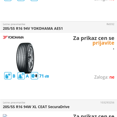
Letne pnevmatike
R4592
205/55 R16 94V YOKOHAMA AE51
Za prikaz cen se
prijavite
.
B
A
71
ne
Letne pnevmatike
103293256
205/55 R16 94W XL CEAT SecuraDrive
Za prikaz cen se