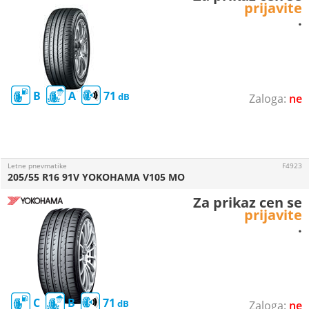
prijavite
.
B
A
71
ne
Letne pnevmatike
F4923
205/55 R16 91V YOKOHAMA V105 MO
Za prikaz cen se
prijavite
.
C
B
71
ne