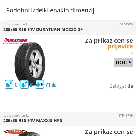
Podobni izdelki enakih dimenzij
Letne pnevmatike
D106VD0
205/55 R16 91V DURATURN MOZZO S+
Za prikaz cen se
prijavite
.
DOT25
C
B
71
da
Letne pnevmatike
ETP48799
205/55 R16 91V MAXXIS HP6
Za prikaz cen se