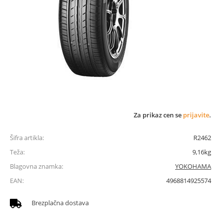
Za prikaz cen se
prijavite
.
Šifra artikla:
R2462
Teža:
9,16kg
Blagovna znamka:
YOKOHAMA
EAN:
4968814925574
Brezplačna dostava