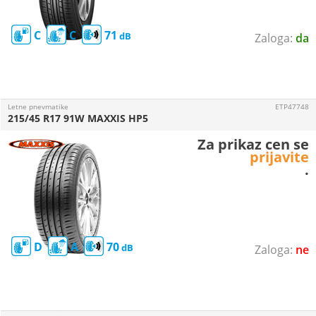
C
C
71
da
Letne pnevmatike
ETP47748
215/45 R17 91W MAXXIS HP5
Za prikaz cen se
prijavite
.
D
A
70
ne