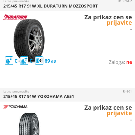
Letne pnevmatike
D188WG2
215/45 R17 91W XL DURATURN MOZZOSPORT
Za prikaz cen se
prijavite
.
C
C
69
ne
Letne pnevmatike
R4601
215/45 R17 91W YOKOHAMA AE51
Za prikaz cen se
prijavite
.