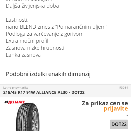
Daljša življenjska doba
Lastnosti:
nano BLEND zmes z "Pomarančnim oljem"
Podloga za varčevanje z gorivom
Extra močni profil
Zasnova nizke hrupnosti
Lahka zasnova
Podobni izdelki enakih dimenzij
Letne pnevmatike
R3084
215/45 R17 91W ALLIANCE AL30 - DOT22
Za prikaz cen se
prijavite
.
DOT22