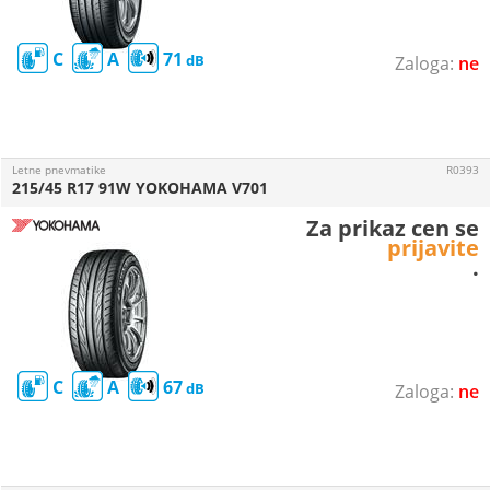
C
A
71
ne
Letne pnevmatike
R0393
215/45 R17 91W YOKOHAMA V701
Za prikaz cen se
prijavite
.
C
A
67
ne