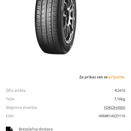
Za prikaz cen se
prijavite
.
Šifra artikla:
R2416
Teža:
7,16kg
Blagovna znamka:
YOKOHAMA
EAN:
4968814925116
Brezplačna dostava