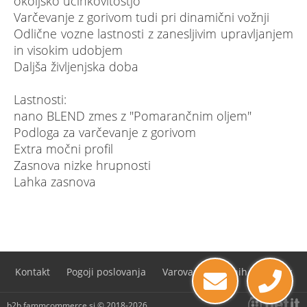
okoljsko učinkovitostjo
Varčevanje z gorivom tudi pri dinamični vožnji
Odlične vozne lastnosti z zanesljivim upravljanjem
in visokim udobjem
Daljša življenjska doba
Lastnosti:
nano BLEND zmes z "Pomarančnim oljem"
Podloga za varčevanje z gorivom
Extra močni profil
Zasnova nizke hrupnosti
Lahka zasnova
Kontakt
Pogoji poslovanja
Varovanje osebnih podatkov
b2b.fammcommerce.si © 2018-2026