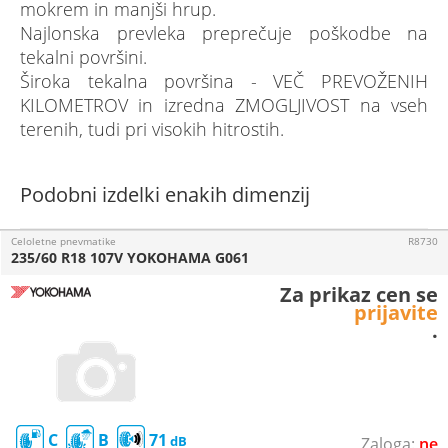
mokrem in manjši hrup.
Najlonska prevleka preprečuje poškodbe na
tekalni površini.
Široka tekalna površina - VEČ PREVOŽENIH
KILOMETROV in izredna ZMOGLJIVOST na vseh
terenih, tudi pri visokih hitrostih.
Podobni izdelki enakih dimenzij
Celoletne pnevmatike
R8730
235/60 R18 107V YOKOHAMA G061
Za prikaz cen se
prijavite
.
C
B
71
ne