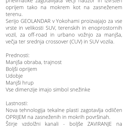
pnevmatike zagotavljata večji nadzor in izvrsten
oprijem tako na mokrem kot na zasneženem
terenu.
Serijo GEOLANDAR v Yokohami proizvajajo za vse
vrste in velikosti SUV, terenskih in enoprostornih
vozil, za off-road in urbano vožnjo za manjša,
večja ter srednja crossover (CUV) in SUV vozila.
Prednosti:
Manjša obraba, trajnost
Boljši oprijem
Udobje
Manjši hrup
Vse dimenzije imajo simbol snežinke
Lastnosti:
Nova tehnologija tekalne plasti zagotavlja odličen
OPRIJEM na zasneženih in mokrih površinah.
Štirje vzdolžni kanali - boljše ZAVIRANJE na