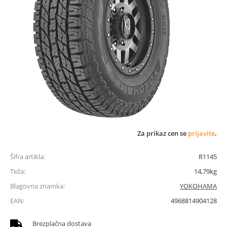
Za prikaz cen se
prijavite
.
Šifra artikla:
R1145
Teža:
14,79kg
Blagovna znamka:
YOKOHAMA
EAN:
4968814904128
Brezplačna dostava