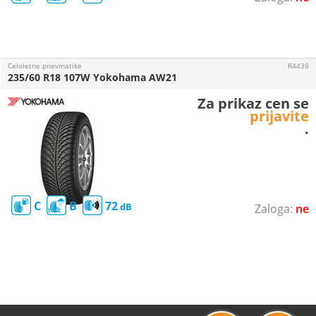
Celoletne pnevmatike
R4438
235/60 R18 107W Yokohama AW21
Za prikaz cen se
prijavite
.
C
B
72
ne