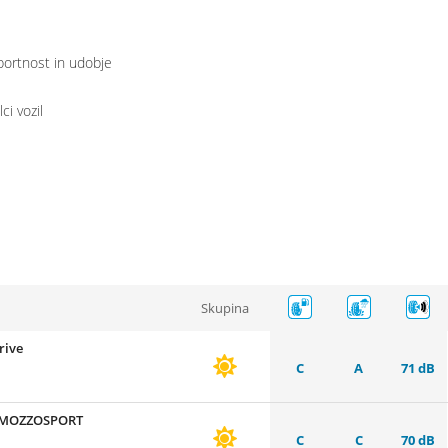
ortnost in udobje
i vozil
Skupina
rive
C
A
71 dB
N MOZZOSPORT
C
C
70 dB