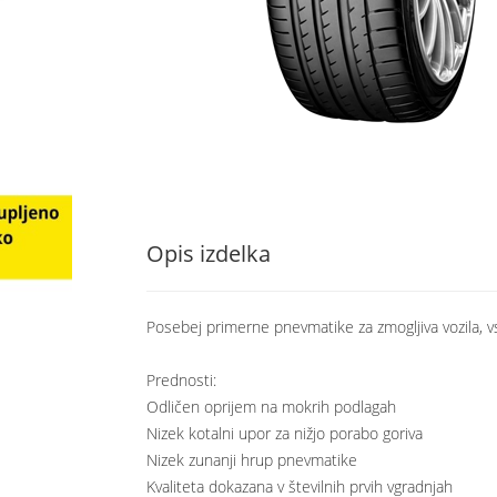
Opis izdelka
Posebej primerne pnevmatike za zmogljiva vozila, vs
Prednosti:
Odličen oprijem na mokrih podlagah
Nizek kotalni upor za nižjo porabo goriva
Nizek zunanji hrup pnevmatike
Kvaliteta dokazana v številnih prvih vgradnjah