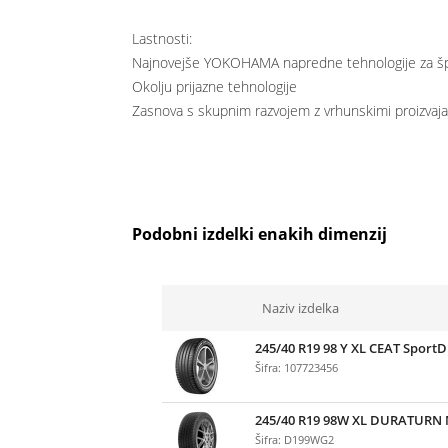
Lastnosti:
Najnovejše YOKOHAMA napredne tehnologije za šp
Okolju prijazne tehnologije
Zasnova s skupnim razvojem z vrhunskimi proizvajalc
Podobni izdelki enakih dimenzij
Naziv izdelka
245/40 R19 98 Y XL CEAT SportD
Šifra: 107723456
245/40 R19 98W XL DURATUR
Šifra: D199WG2