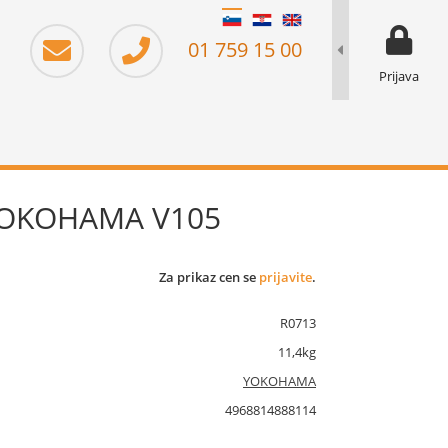
moj prika
prikaz za 
01 759 15 00
Prijava
 YOKOHAMA V105
Za prikaz cen se
prijavite
.
R0713
11,4kg
YOKOHAMA
4968814888114