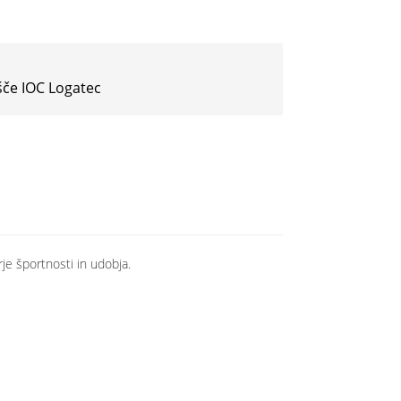
šče IOC Logatec
je športnosti in udobja.