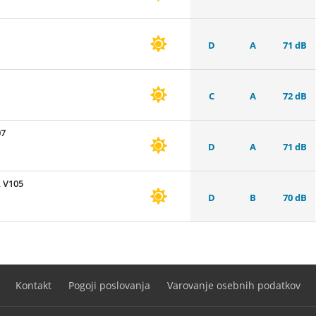
D
A
71 dB
C
A
72 dB
07
D
A
71 dB
 V105
D
B
70 dB
Kontakt
Pogoji poslovanja
Varovanje osebnih podatkov