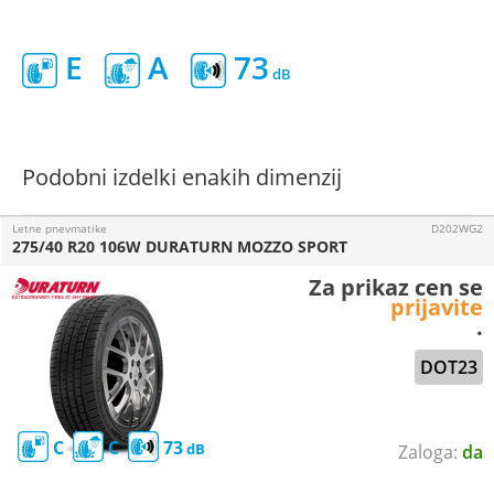
E
A
73
Podobni izdelki enakih dimenzij
Letne pnevmatike
D202WG2
275/40 R20 106W DURATURN MOZZO SPORT
Za prikaz cen se
prijavite
.
DOT23
C
C
73
da