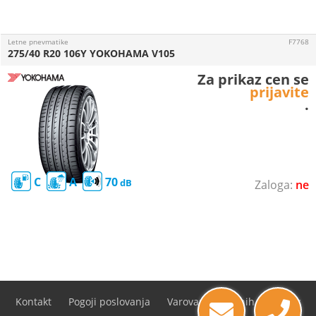
Letne pnevmatike
F7768
275/40 R20 106Y YOKOHAMA V105
Za prikaz cen se
prijavite
.
C
A
70
ne
Kontakt
Pogoji poslovanja
Varovanje osebnih podatkov