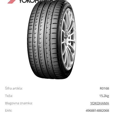
Šifra artikla:
R0168
Teža:
15,2kg
Blagovna znamka:
YOKOHAMA
EAN:
4968814882068