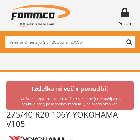
Prijava
Izdelka ni več v ponudbi!
Na žalost tega izdelka iz različnih razlogov (nedobavljivost,
neaktualnost, posodobitev modela...) ne prodajamo več.
275/40 R20 106Y YOKOHAMA
V105