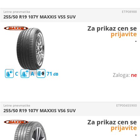
Letne pnevmatike
ETP08988
255/50 R19 107Y MAXXIS VS5 SUV
Za prikaz cen se
prijavite
.
C
A
71
ne
Letne pnevmatike
ETP00455900
255/50 R19 107Y MAXXIS VS6 SUV
Za prikaz cen se
prijavite
.