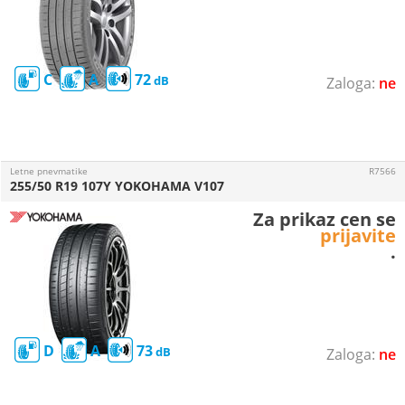
C
A
72
ne
Letne pnevmatike
R7566
255/50 R19 107Y YOKOHAMA V107
Za prikaz cen se
prijavite
.
D
A
73
ne