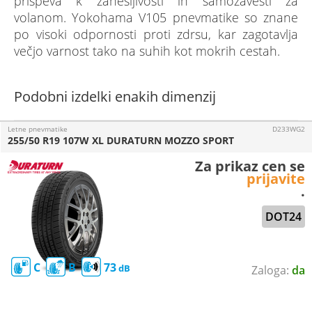
prispeva k zanesljivosti in samozavesti za
volanom. Yokohama V105 pnevmatike so znane
po visoki odpornosti proti zdrsu, kar zagotavlja
večjo varnost tako na suhih kot mokrih cestah.
Podobni izdelki enakih dimenzij
Letne pnevmatike
D233WG2
255/50 R19 107W XL DURATURN MOZZO SPORT
Za prikaz cen se
prijavite
.
DOT24
C
B
73
da