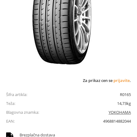
Za prikaz cen se
prijavite
.
Šifra artikla:
R0165
Teža:
14,73kg
Blagovna znamka:
YOKOHAMA
EAN:
4968814882044
Brezplačna dostava