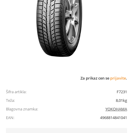
Za prikaz cen se
prijavite
.
Šifra artikla:
F7231
Teža:
8,01kg
Blagovna znamka:
YOKOHAMA
EAN:
4968814841041