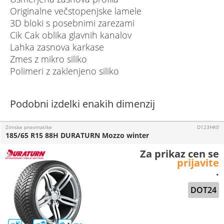
Originalne večstopenjske lamele
3D bloki s posebnimi zarezami
Cik Cak oblika glavnih kanalov
Lahka zasnova karkase
Zmes z mikro siliko
Polimeri z zaklenjeno siliko
Podobni izdelki enakih dimenzij
Zimske pnevmatike
D123HK0
185/65 R15 88H DURATURN Mozzo winter
Za prikaz cen se
prijavite
.
DOT24