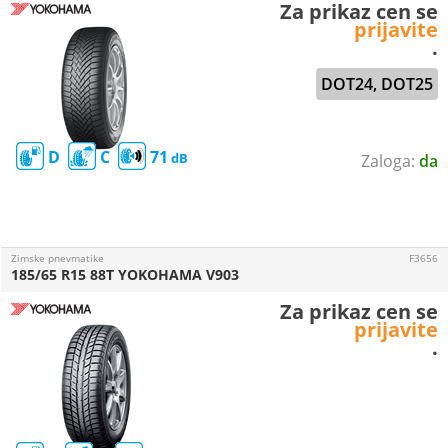
Za prikaz cen se
prijavite
.
DOT24, DOT25
D
C
71
da
Zimske pnevmatike
F3656
185/65 R15 88T YOKOHAMA V903
Za prikaz cen se
prijavite
.