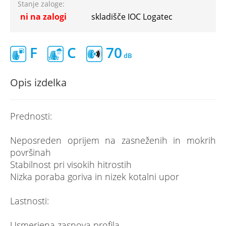
Stanje zaloge:
ni na zalogi
skladišče IOC Logatec
F
C
70
Opis izdelka
Prednosti:
Neposreden oprijem na zasneženih in mokrih
površinah
Stabilnost pri visokih hitrostih
Nizka poraba goriva in nizek kotalni upor
Lastnosti:
Usmerjena zasnova profila