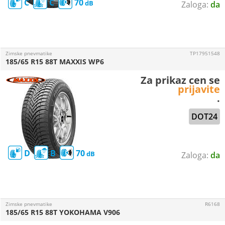
C
C
70
da
Zimske pnevmatike
TP17951548
185/65 R15 88T MAXXIS WP6
Za prikaz cen se
prijavite
.
DOT24
D
B
70
da
Zimske pnevmatike
R6168
185/65 R15 88T YOKOHAMA V906