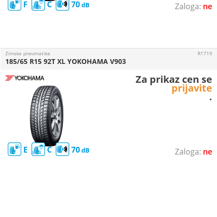
F
C
70
ne
Zimske pnevmatike
R1719
185/65 R15 92T XL YOKOHAMA V903
Za prikaz cen se
prijavite
.
E
C
70
ne