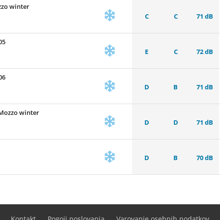
zo winter
C
C
71 dB
05
E
C
72 dB
06
D
B
71 dB
Mozzo winter
D
D
71 dB
D
B
70 dB
Kontakt
Pogoji poslovanja
Varovanje osebnih podatkov