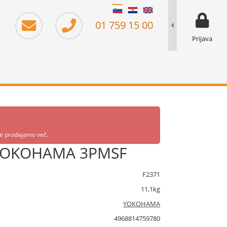
moj prika
prikaz za 
01 759 15 00
Prijava
 ne prodajamo več.
 YOKOHAMA 3PMSF
F2371
11,1kg
YOKOHAMA
4968814759780