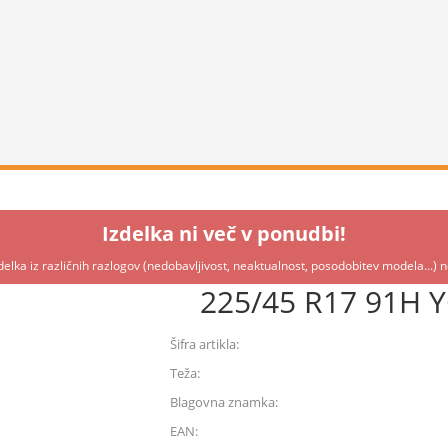
Izdelka ni več v ponudbi!
delka iz različnih razlogov (nedobavljivost, neaktualnost, posodobitev modela...)
225/45 R17 91H
Šifra artikla:
Teža:
Blagovna znamka:
EAN: