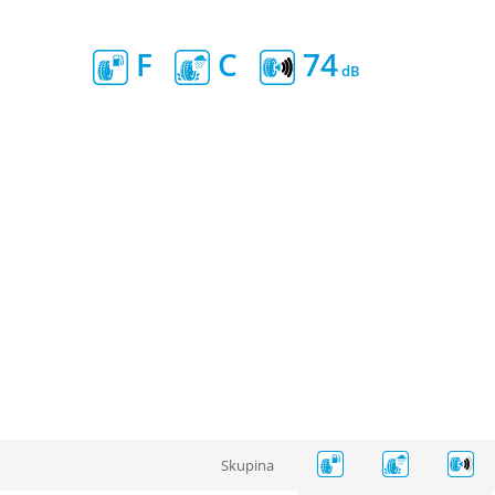
F
C
74
Skupina