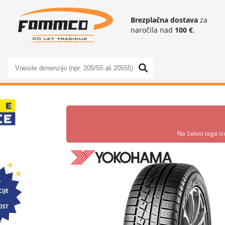
Brezplačna dostava
za
naročila nad
100 €
.
Na žalost tega iz