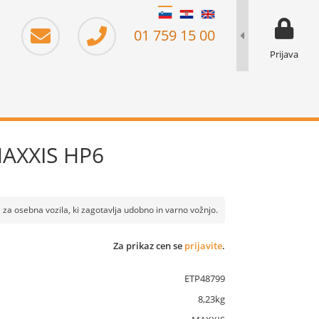
moj prika
prikaz za 
01 759 15 00
Prijava
MAXXIS HP6
za osebna vozila, ki zagotavlja udobno in varno vožnjo.
Za prikaz cen se
prijavite
.
ETP48799
8,23kg