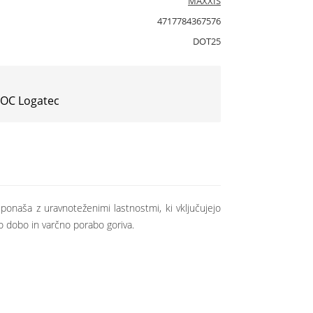
MAXXIS
4717784367576
DOT25
 IOC Logatec
ponaša z uravnoteženimi lastnostmi, ki vključujejo
ko dobo in varčno porabo goriva.