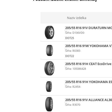
Naziv izdelka
205/55 R16 91V DURATURN M
Šifra: D106VD0
DOT25
205/55 R16 91W YOKOHAMA V
Šifra: R0383
DOT22
205/55 R16 91H CEAT EcoDrive
Šifra: 105086428
205/55 R16 91H YOKOHAMA E
Šifra: R2454
205/55 R16 91V ALLIANCE AL30
Šifra: R3070