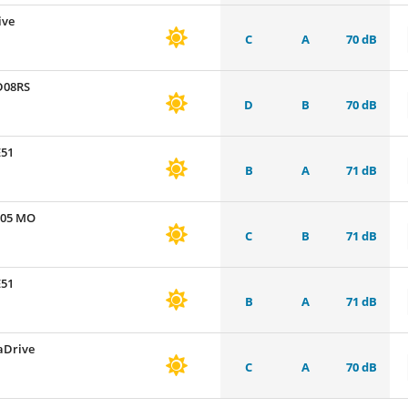
ive
C
A
70 dB
D08RS
D
B
70 dB
E51
B
A
71 dB
105 MO
C
B
71 dB
E51
B
A
71 dB
aDrive
C
A
70 dB