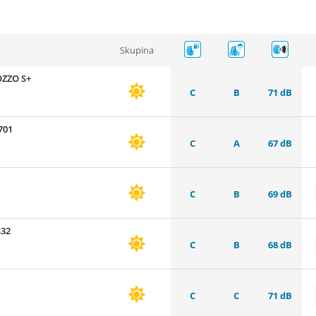
Skupina
OZZO S+
C
B
71 dB
701
C
A
67 dB
C
B
69 dB
S32
C
B
68 dB
C
C
71 dB