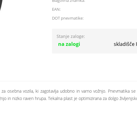
Blagovna znamka:
EAN:
DOT pnevmatike:
Stanje zaloge:
na zalogi
skladišče
za osebna vozila, ki zagotavlja udobno in varno vožnjo. Pnevmatika se 
jo in nizko raven hrupa. Tekalna plast je optimizirana za dolgo življenjs