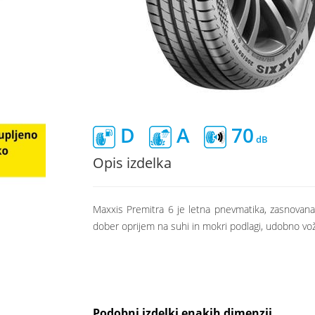
D
A
70
Opis izdelka
Maxxis Premitra 6 je letna pnevmatika, zasnovana 
dober oprijem na suhi in mokri podlagi, udobno vožn
Podobni izdelki enakih dimenzij