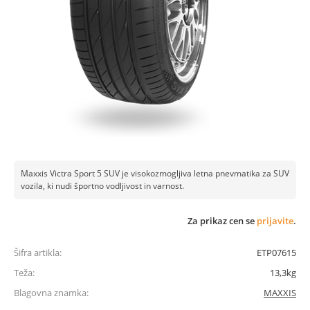
Maxxis Victra Sport 5 SUV je visokozmogljiva letna pnevmatika za SUV
vozila, ki nudi športno vodljivost in varnost.
Za prikaz cen se
prijavite
.
Šifra artikla:
ETP07615
Teža:
13,3kg
Blagovna znamka:
MAXXIS