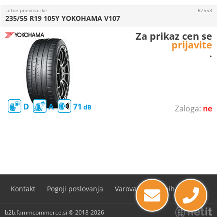
Letne pnevmatike
R7553
235/55 R19 105Y YOKOHAMA V107
Za prikaz cen se
prijavite
.
D
A
71
ne
Kontakt
Pogoji poslovanja
Varovanje osebnih podatkov
b2b.fammcommerce.si © 2018-2026