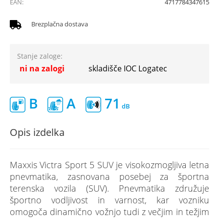
EAN:
4717784347615
Brezplačna dostava
Stanje zaloge:
ni na zalogi
skladišče IOC Logatec
B
A
71
Opis izdelka
Maxxis Victra Sport 5 SUV je visokozmogljiva letna
pnevmatika, zasnovana posebej za športna
terenska vozila (SUV). Pnevmatika združuje
športno vodljivost in varnost, kar vozniku
omogoča dinamično vožnjo tudi z večjim in težjim