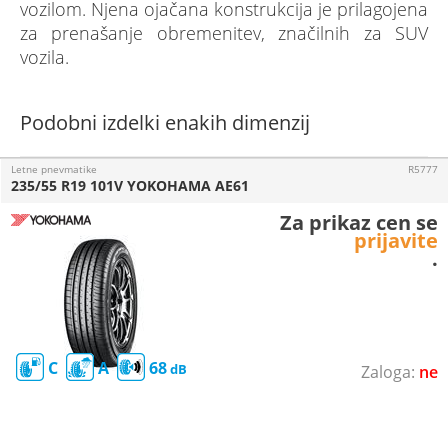
vozilom. Njena ojačana konstrukcija je prilagojena
za prenašanje obremenitev, značilnih za SUV
vozila.
Podobni izdelki enakih dimenzij
Letne pnevmatike
R5777
235/55 R19 101V YOKOHAMA AE61
Za prikaz cen se
prijavite
.
C
A
68
ne