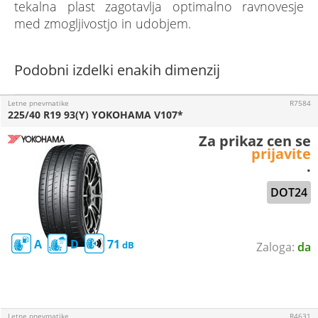
tekalna plast zagotavlja optimalno ravnovesje
med zmogljivostjo in udobjem.
Podobni izdelki enakih dimenzij
Letne pnevmatike
R7584
225/40 R19 93(Y) YOKOHAMA V107*
Za prikaz cen se
prijavite
.
DOT24
A
D
71
da
Letne pnevmatike
R4631