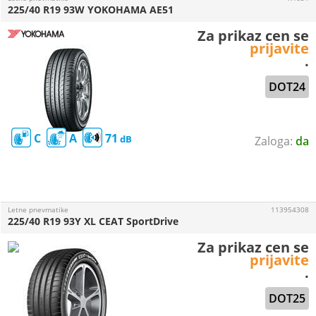
225/40 R19 93W YOKOHAMA AE51
Za prikaz cen se
prijavite
.
DOT24
C
A
71
da
Letne pnevmatike
113954308
225/40 R19 93Y XL CEAT SportDrive
Za prikaz cen se
prijavite
.
DOT25