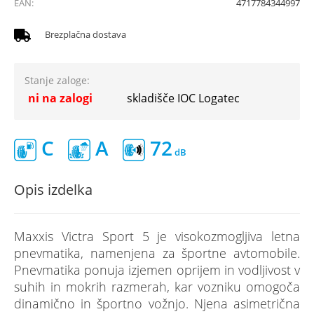
EAN:
4717784344997
Brezplačna dostava
Stanje zaloge:
ni na zalogi
skladišče IOC Logatec
C
A
72
Opis izdelka
Maxxis Victra Sport 5 je visokozmogljiva letna
pnevmatika, namenjena za športne avtomobile.
Pnevmatika ponuja izjemen oprijem in vodljivost v
suhih in mokrih razmerah, kar vozniku omogoča
dinamično in športno vožnjo. Njena asimetrična