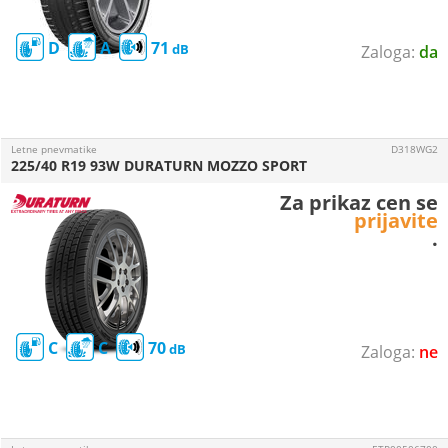
D
A
71
da
Letne pnevmatike
D318WG2
225/40 R19 93W DURATURN MOZZO SPORT
Za prikaz cen se
prijavite
.
C
C
70
ne