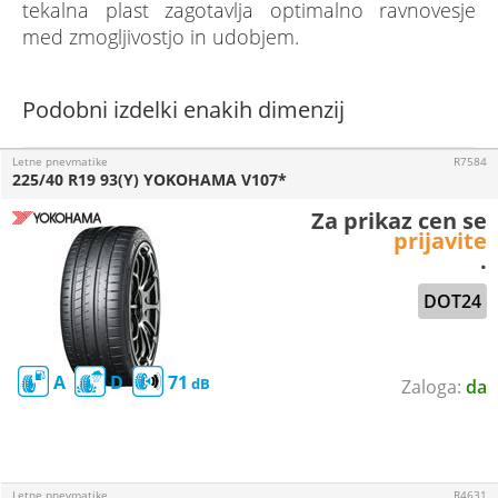
tekalna plast zagotavlja optimalno ravnovesje
med zmogljivostjo in udobjem.
Podobni izdelki enakih dimenzij
Letne pnevmatike
R7584
225/40 R19 93(Y) YOKOHAMA V107*
Za prikaz cen se
prijavite
.
DOT24
A
D
71
da
Letne pnevmatike
R4631