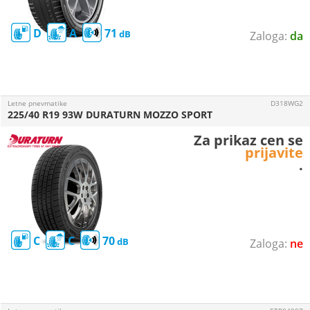
D
A
71
da
Letne pnevmatike
D318WG2
225/40 R19 93W DURATURN MOZZO SPORT
Za prikaz cen se
prijavite
.
C
C
70
ne