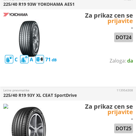
225/40 R19 93W YOKOHAMA AE51
Za prikaz cen se
prijavite
.
DOT24
C
A
71
da
Letne pnevmatike
113954308
225/40 R19 93Y XL CEAT SportDrive
Za prikaz cen se
prijavite
.
DOT25