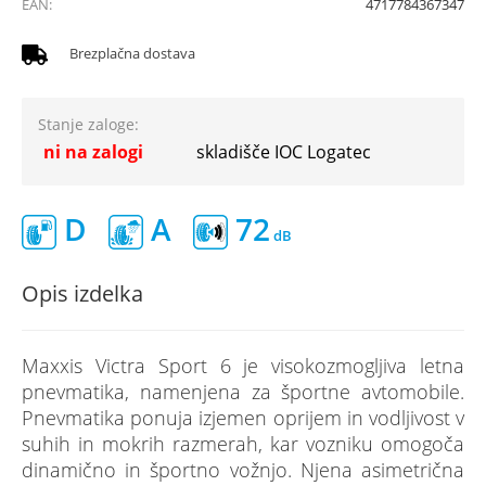
EAN:
4717784367347
Brezplačna dostava
Stanje zaloge:
ni na zalogi
skladišče IOC Logatec
D
A
72
Opis izdelka
Maxxis Victra Sport 6 je visokozmogljiva letna
pnevmatika, namenjena za športne avtomobile.
Pnevmatika ponuja izjemen oprijem in vodljivost v
suhih in mokrih razmerah, kar vozniku omogoča
dinamično in športno vožnjo. Njena asimetrična