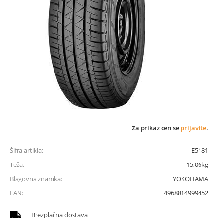
Za prikaz cen se
prijavite
.
Šifra artikla:
E5181
Teža:
15,06kg
Blagovna znamka:
YOKOHAMA
EAN:
4968814999452
Brezplačna dostava