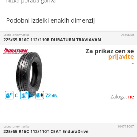
Nizka poraba goriva
Podobni izdelki enakih dimenzij
Letne pnevmatike
D186DE0
225/65 R16C 112/110R DURATURN TRAVIAVAN
Za prikaz cen se
prijavite
.
C
C
72
ne
Letne pnevmatike
104715007
225/65 R16C 112/110T CEAT EnduraDrive