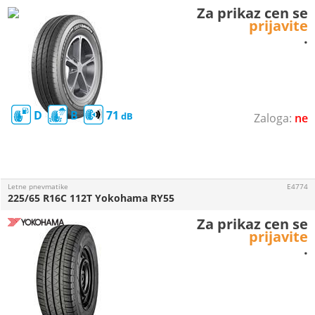
Za prikaz cen se
prijavite
.
D
B
71
ne
Letne pnevmatike
E4774
225/65 R16C 112T Yokohama RY55
Za prikaz cen se
prijavite
.