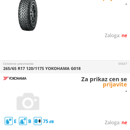
.
ne
Celoletne pnevmatike
E5657
265/65 R17 120/117S YOKOHAMA G018
Za prikaz cen se
prijavite
.
E
B
75
ne