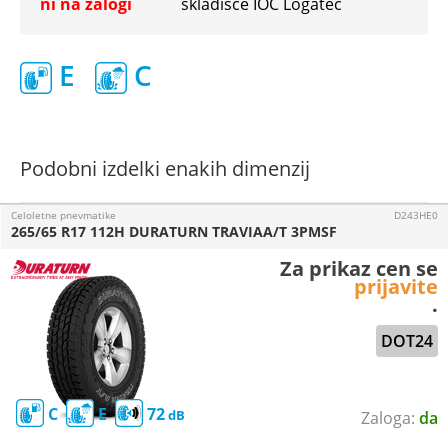
ni na zalogi
skladišče IOC Logatec
E
C
Podobni izdelki enakih dimenzij
Celoletne pnevmatike
D243HE0
265/65 R17 112H DURATURN TRAVIAA/T 3PMSF
Za prikaz cen se
prijavite
.
DOT24
C
E
72
da