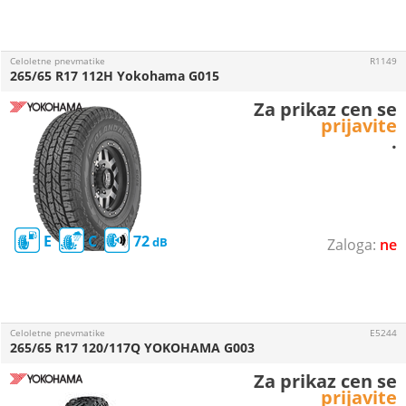
Celoletne pnevmatike
R1149
265/65 R17 112H Yokohama G015
Za prikaz cen se
prijavite
.
E
C
72
ne
Celoletne pnevmatike
E5244
265/65 R17 120/117Q YOKOHAMA G003
Za prikaz cen se
prijavite