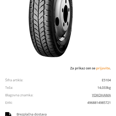
Za prikaz cen se
prijavite
.
Šifra artikla:
E5104
Teža:
14,033kg
Blagovna znamka:
YOKOHAMA
EAN:
4968814985721
Brezplačna dostava