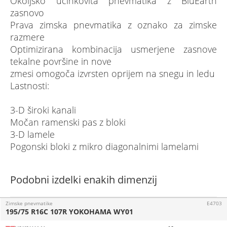
Okoljsko učinkovita pnevmatika z BluEarth
zasnovo
Prava zimska pnevmatika z oznako za zimske
razmere
Optimizirana kombinacija usmerjene zasnove
tekalne površine in nove
zmesi omogoča izvrsten oprijem na snegu in ledu
Lastnosti:
3-D široki kanali
Močan ramenski pas z bloki
3-D lamele
Pogonski bloki z mikro diagonalnimi lamelami
Podobni izdelki enakih dimenzij
Zimske pnevmatike
E4703
195/75 R16C 107R YOKOHAMA WY01