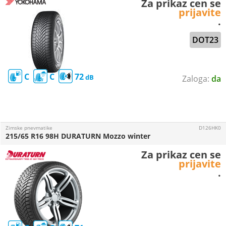
Za prikaz cen se
prijavite
.
DOT23
C
C
72
da
Zimske pnevmatike
D126HK0
215/65 R16 98H DURATURN Mozzo winter
Za prikaz cen se
prijavite
.