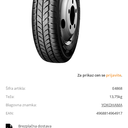
Za prikaz cen se
prijavite
.
Šifra artikla:
E4868
Teža:
13,75kg
Blagovna znamka:
YOKOHAMA
EAN:
4968814964917
Brezplačna dostava