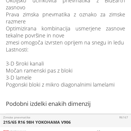
Okoljsko učinkovita pnevmatika z BluEarth
zasnovo
Prava zimska pnevmatika z oznako za zimske
razmere
Optimizirana kombinacija usmerjene zasnove
tekalne površine in nove
zmesi omogoča izvrsten oprijem na snegu in ledu
Lastnosti:
3-D široki kanali
Močan ramenski pas z bloki
3-D lamele
Pogonski bloki z mikro diagonalnimi lamelami
Podobni izdelki enakih dimenzij
Zimske pnevmatike
R6167
215/65 R16 98H YOKOHAMA V906