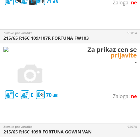
C
C
71
ne
Zimske pnevmatike
92814
215/65 R16C 109/107R FORTUNA FW103
Za prikaz cen se
prijavite
.
C
E
70
ne
Zimske pnevmatike
92674
215/65 R16C 109R FORTUNA GOWIN VAN