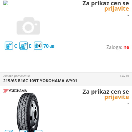
Za prikaz cen se
prijavite
.
C
E
70
ne
Zimske pnevmatike
E4710
215/65 R16C 109T YOKOHAMA WY01
Za prikaz cen se
prijavite
.