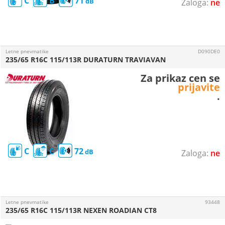
C
B
71
ne
Letne pnevmatike
D090DE0
235/65 R16C 115/113R DURATURN TRAVIAVAN
Za prikaz cen se
prijavite
.
C
C
72
ne
Letne pnevmatike
93448
235/65 R16C 115/113R NEXEN ROADIAN CT8