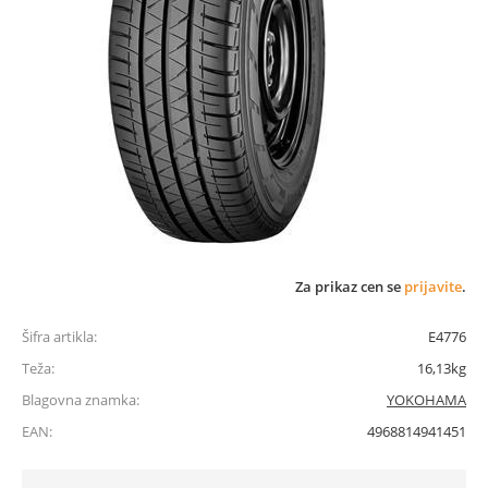
Za prikaz cen se
prijavite
.
Šifra artikla:
E4776
Teža:
16,13kg
Blagovna znamka:
YOKOHAMA
EAN:
4968814941451