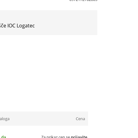
šče IOC Logatec
aloga
Cena
da
Za prikaz cen se
prijavite