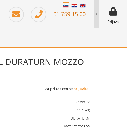
moj prika
prikaz za 
01 759 15 00
Prijava
 XL DURATURN MOZZO
Za prikaz cen se
prijavite
.
D375VP2
11,46kg
DURATURN
6972172702805