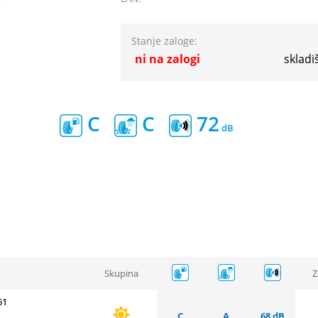
Stanje zaloge:
ni na zalogi
skladi
C
C
72
Skupina
Z
61
C
A
68 dB