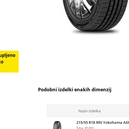
Podobni izdelki enakih dimenzij
Naziv izdelka
215/55 R18 99V Yokohama AE
Šifra: R5783