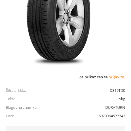
Za prikaz cen se
prijavite
.
Šifra artikla:
D315TD0
Teža:
5kg
Blagovna znamka:
DURATURN
EAN:
6970364577743