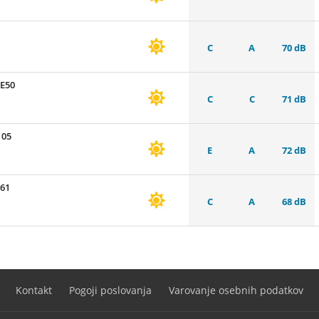
C
A
70 dB
E50
C
C
71 dB
105
E
A
72 dB
61
C
A
68 dB
Kontakt
Pogoji poslovanja
Varovanje osebnih podatkov