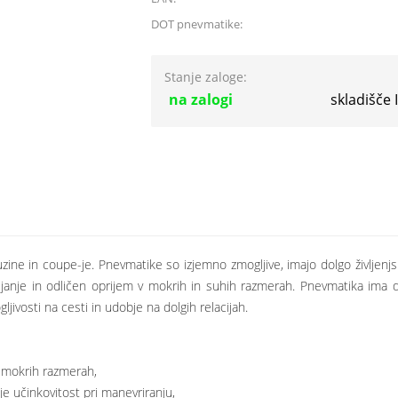
DOT pnevmatike:
Stanje zaloge:
na zalogi
skladišče
ine in coupe-je. Pnevmatike so izjemno zmogljive, imajo dolgo življen
ljanje in odličen oprijem v mokrih in suhih razmerah. Pnevmatika ima d
jivosti na cesti in udobje na dolgih relacijah.
v mokrih razmerah,
e učinkovitost pri manevriranju,