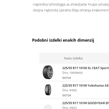
-napredna tehnologija za zmanjšanje hrupa ustvarja 
-dvojna najlonska spiralna folija ohranja enakome
Podobni izdelki enakih dimenzij
Naziv izdelka
225/55 R17 101W XL CEAT Sport
Šifra: 106408428
DOT24
225/55 R17 101W Yokohama AE
Šifra: R4582
DOT24
225/55 R17 101W GOODYEAR EF
Šifra: 93623