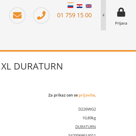
moj prika
prikaz za 
01 759 15 00
Prijava
W XL DURATURN
Za prikaz cen se
prijavite
.
D226WG2
10,89kg
DURATURN
5420068614011