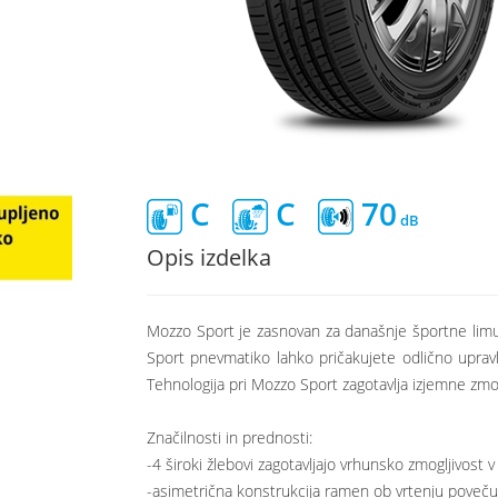
C
C
70
Opis izdelka
Mozzo Sport je zasnovan za današnje športne limuz
Sport pnevmatiko lahko pričakujete odlično uprav
Tehnologija pri Mozzo Sport zagotavlja izjemne zmogl
Značilnosti in prednosti:
-4 široki žlebovi zagotavljajo vrhunsko zmogljivost 
-asimetrična konstrukcija ramen ob vrtenju povečuj