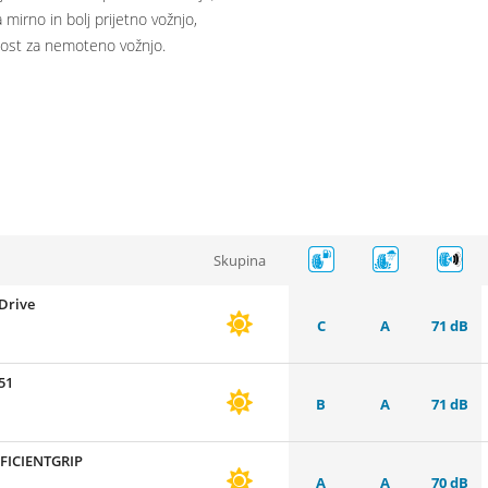
mirno in bolj prijetno vožnjo,
rnost za nemoteno vožnjo.
Skupina
Drive
C
A
71 dB
51
B
A
71 dB
FICIENTGRIP
A
A
70 dB