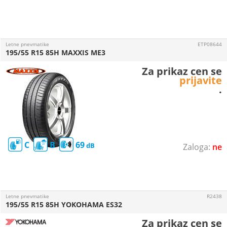
Letne pnevmatike
ETP08644
195/55 R15 85H MAXXIS ME3
Za prikaz cen se
prijavite
.
C
B
69
ne
Letne pnevmatike
R2438
195/55 R15 85H YOKOHAMA ES32
Za prikaz cen se