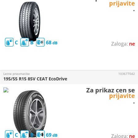
prijavite
.
C
B
68
ne
Letne pnevmatike
103677042
195/55 R15 85V CEAT EcoDrive
Za prikaz cen se
prijavite
.
C
B
69
ne