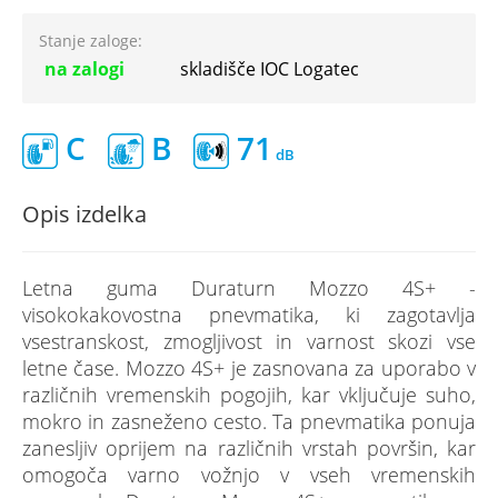
Stanje zaloge:
na zalogi
skladišče IOC Logatec
C
B
71
Opis izdelka
Letna guma Duraturn Mozzo 4S+ -
visokokakovostna pnevmatika, ki zagotavlja
vsestranskost, zmogljivost in varnost skozi vse
letne čase. Mozzo 4S+ je zasnovana za uporabo v
različnih vremenskih pogojih, kar vključuje suho,
mokro in zasneženo cesto. Ta pnevmatika ponuja
zanesljiv oprijem na različnih vrstah površin, kar
omogoča varno vožnjo v vseh vremenskih