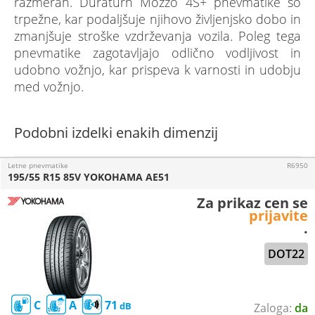
razmerah. Duraturn Mozzo 4S+ pnevmatike so
trpežne, kar podaljšuje njihovo življenjsko dobo in
zmanjšuje stroške vzdrževanja vozila. Poleg tega
pnevmatike zagotavljajo odlično vodljivost in
udobno vožnjo, kar prispeva k varnosti in udobju
med vožnjo.
Podobni izdelki enakih dimenzij
Letne pnevmatike
R6950
195/55 R15 85V YOKOHAMA AE51
Za prikaz cen se
prijavite
.
DOT22
C
A
71
da