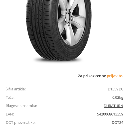
Za prikaz cen se
prijavite
.
Šifra artikla:
D135VD0
Teža:
6,92kg
Blagovna znamka:
DURATURN
EAN:
5420068613359
DOT pnevmatike:
DOT24