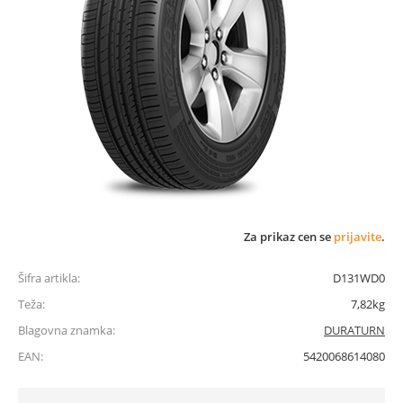
Za prikaz cen se
prijavite
.
Šifra artikla:
D131WD0
Teža:
7,82kg
Blagovna znamka:
DURATURN
EAN:
5420068614080