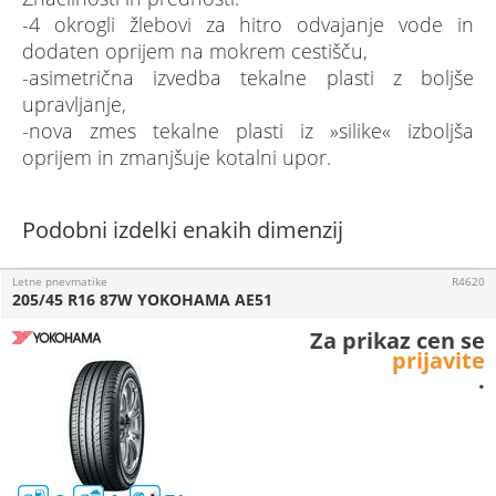
-4 okrogli žlebovi za hitro odvajanje vode in
dodaten oprijem na mokrem cestišču,
-asimetrična izvedba tekalne plasti z boljše
upravljanje,
-nova zmes tekalne plasti iz »silike« izboljša
oprijem in zmanjšuje kotalni upor.
Podobni izdelki enakih dimenzij
Letne pnevmatike
R4620
205/45 R16 87W YOKOHAMA AE51
Za prikaz cen se
prijavite
.