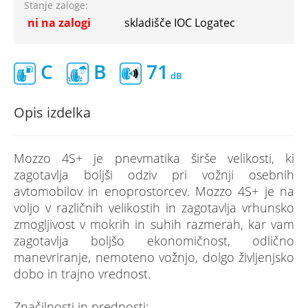
Stanje zaloge:
ni na zalogi
skladišče IOC Logatec
C
B
71
Opis izdelka
Mozzo 4S+ je pnevmatika širše velikosti, ki
zagotavlja boljši odziv pri vožnji osebnih
avtomobilov in enoprostorcev. Mozzo 4S+ je na
voljo v različnih velikostih in zagotavlja vrhunsko
zmogljivost v mokrih in suhih razmerah, kar vam
zagotavlja boljšo ekonomičnost, odlično
manevriranje, nemoteno vožnjo, dolgo življenjsko
dobo in trajno vrednost.
Značilnosti in prednosti: